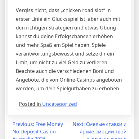
Vergiss nicht, dass „chicken road slot“ in
erster Linie ein Glücksspiel ist, aber auch mit
den richtigen Strategien und etwas Übung
kannst du deine Erfolgschancen erhöhen
und mehr Spaß am Spiel haben. Spiele
verantwortungsbewusst und setze dir ein
Limit, um nicht zu viel Geld zu verlieren.
Beachte auch die verschiedenen Boni und
Angebote, die von Online-Casinos angeboten
werden, um dein Spielguthaben zu erhöhen.
Posted in
Uncategorized
Post
Previous:
Free Money
Next:
Смелые ставки и
No Deposit Casino
яркие эмоции твой
navigation
Australia 2026
выигрыш ждет в