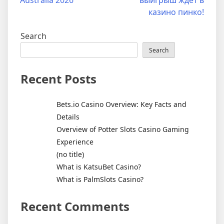
казино пинко!
Search
Search
Recent Posts
Bets.io Casino Overview: Key Facts and
Details
Overview of Potter Slots Casino Gaming
Experience
(no title)
What is KatsuBet Casino?
What is PalmSlots Casino?
Recent Comments