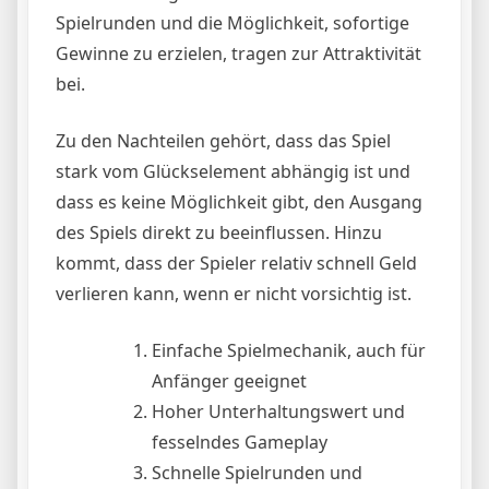
Spielrunden und die Möglichkeit, sofortige
Gewinne zu erzielen, tragen zur Attraktivität
bei.
Zu den Nachteilen gehört, dass das Spiel
stark vom Glückselement abhängig ist und
dass es keine Möglichkeit gibt, den Ausgang
des Spiels direkt zu beeinflussen. Hinzu
kommt, dass der Spieler relativ schnell Geld
verlieren kann, wenn er nicht vorsichtig ist.
Einfache Spielmechanik, auch für
Anfänger geeignet
Hoher Unterhaltungswert und
fesselndes Gameplay
Schnelle Spielrunden und