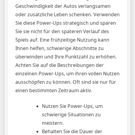
Geschwindigkeit der Autos verlangsamen
oder zusätzliche Leben schenken. Verwenden
Sie diese Power-Ups strategisch und sparen
Sie sie nicht für den späteren Verlauf des
Spiels auf. Eine frühzeitige Nutzung kann
Ihnen helfen, schwierige Abschnitte zu
überwinden und Ihre Punktzahl zu erhöhen.
Achten Sie auf die Beschreibungen der
einzelnen Power-Ups, um ihren vollen Nutzen
ausschöpfen zu können. Oft sind sie nur für
einen bestimmten Zeitraum aktiv.
Nutzen Sie Power-Ups, um
schwierige Situationen zu
meistern.
Behalten Sie die Dauer der