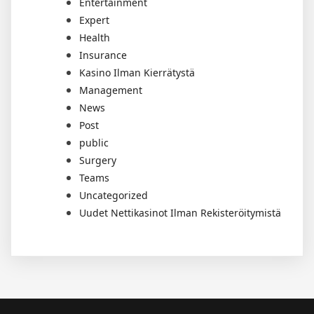
Entertainment
Expert
Health
Insurance
Kasino Ilman Kierrätystä
Management
News
Post
public
Surgery
Teams
Uncategorized
Uudet Nettikasinot Ilman Rekisteröitymistä