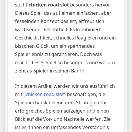
sticht
chicken road slot
besonders hervor.
Dieses Spiel, das auf einem einfachen, aber
fesselnden Konzept basiert, erfreut sich
wachsender Beliebtheit. Es kombiniert
Geschicklichkeit, schnelles Reagieren und ein
bisschen Glück, um ein spannendes
Spielerlebnis zu garantieren. Doch was
macht dieses Spiel so besonders und warum
zieht es Spieler in seinen Bann?
In diesem Artikel werden wir uns ausführlich
mit „
chicken road slot
“ beschäftigen, die
Spielmechanik beleuchten, Strategien für
erfolgreiches Spielen aufzeigen und einen
Blick auf die Vor- und Nachteile werfen. Ziel
ist es, Ihnen ein umfassendes Verständnis