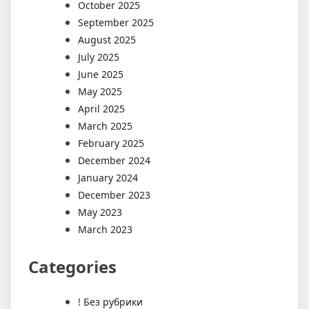
October 2025
September 2025
August 2025
July 2025
June 2025
May 2025
April 2025
March 2025
February 2025
December 2024
January 2024
December 2023
May 2023
March 2023
Categories
! Без рубрики