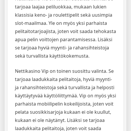
tarjoaa laajaa peliluokkaa, mukaan lukien
klassisia keno- ja roulettipelit sekä uusimpia
slot-maailmaa. Yle on myös yksi parhaista
pelitaitotarjoajista, joten voit saada tehokasta
apua pelin voittojen parantamisessa. Lisäksi
se tarjoaa hyviä myynti- ja rahansihteistoja
sekä turvallista käyttökokemusta.
Nettikasino Vip on toinen suosittu valinta. Se
tarjoaa laadukkaita pelitaitoja, hyviä myynti-
ja rahansihteistoja sekä turvallista ja helposti
käyttäytyvää käyttöliittymää. Vip on myös yksi
parhaista mobiilipelin kokeilijoista, joten voit
pelata suosikkisarjoja kukaan ei ole kuullut,
kukaan ei ole näytänyt. Lisäksi se tarjoaa
laadukkaita pelitaitoja, joten voit saada