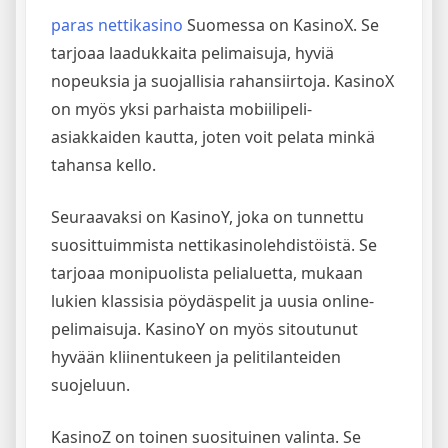
paras nettikasino
Suomessa on KasinoX. Se
tarjoaa laadukkaita pelimaisuja, hyviä
nopeuksia ja suojallisia rahansiirtoja. KasinoX
on myös yksi parhaista mobiilipeli-
asiakkaiden kautta, joten voit pelata minkä
tahansa kello.
Seuraavaksi on KasinoY, joka on tunnettu
suosittuimmista nettikasinolehdistöistä. Se
tarjoaa monipuolista pelialuetta, mukaan
lukien klassisia pöydäspelit ja uusia online-
pelimaisuja. KasinoY on myös sitoutunut
hyvään kliinentukeen ja pelitilanteiden
suojeluun.
KasinoZ on toinen suosituinen valinta. Se