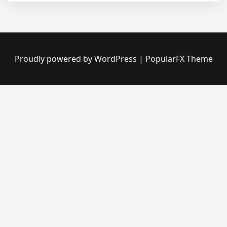
Proudly powered by WordPress
|
PopularFX Theme