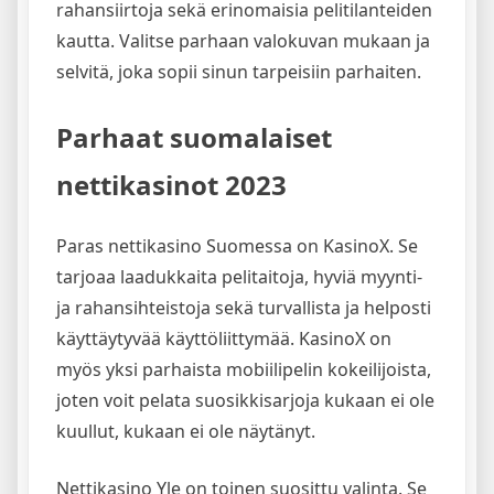
rahansiirtoja sekä erinomaisia pelitilanteiden
kautta. Valitse parhaan valokuvan mukaan ja
selvitä, joka sopii sinun tarpeisiin parhaiten.
Parhaat suomalaiset
nettikasinot 2023
Paras nettikasino Suomessa on KasinoX. Se
tarjoaa laadukkaita pelitaitoja, hyviä myynti-
ja rahansihteistoja sekä turvallista ja helposti
käyttäytyvää käyttöliittymää. KasinoX on
myös yksi parhaista mobiilipelin kokeilijoista,
joten voit pelata suosikkisarjoja kukaan ei ole
kuullut, kukaan ei ole näytänyt.
Nettikasino Yle on toinen suosittu valinta. Se