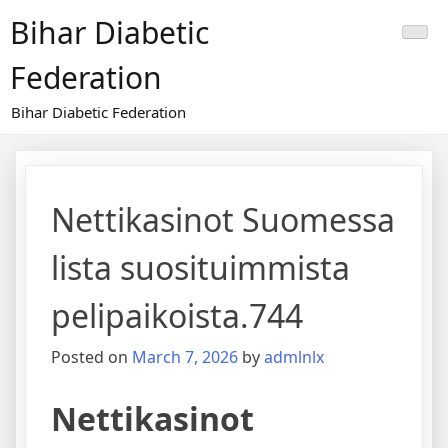
Skip
Bihar Diabetic
to
content
Federation
Bihar Diabetic Federation
Nettikasinot Suomessa
lista suosituimmista
pelipaikoista.744
Posted on
March 7, 2026
by
admlnlx
Nettikasinot