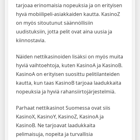
tarjoaa erinomaisia nopeuksia ja on erityisen
hyvä mobiilipeli-asiakkaiden kautta. KasinoZ
on myös sitoutunut säännöllisiin
uudistuksiin, jotta pelit ovat aina uusia ja
kiinnostavia.
Näiden nettikasinoiden lisäksi on myös muita
hyviä vaihtoehtoja, kuten KasinoA ja KasinoB.
KasinoA on erityisen suosittu pelitilanteiden
kautta, kun taas KasinoB tarjoaa laadukkaita
nopeuksia ja hyviä rahansiirtojärjestelmiä.
Parhaat nettikasinot Suomessa ovat siis
KasinoX, KasinoY, KasinoZ, KasinoA ja
KasinoB. Ne tarjoavat laadukkaita
pelimaisuja, nopeita ja turvallisia