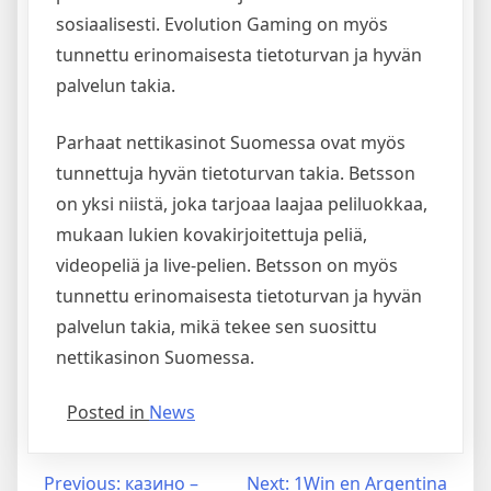
sosiaalisesti. Evolution Gaming on myös
tunnettu erinomaisesta tietoturvan ja hyvän
palvelun takia.
Parhaat nettikasinot Suomessa ovat myös
tunnettuja hyvän tietoturvan takia. Betsson
on yksi niistä, joka tarjoaa laajaa peliluokkaa,
mukaan lukien kovakirjoitettuja peliä,
videopeliä ja live-pelien. Betsson on myös
tunnettu erinomaisesta tietoturvan ja hyvän
palvelun takia, mikä tekee sen suosittu
nettikasinon Suomessa.
Posted in
News
Post
Previous:
казино –
Next:
1Win en Argentina