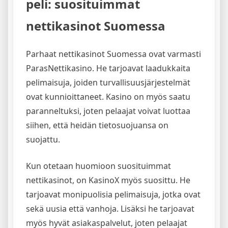
peli: suosituimmat
nettikasinot Suomessa
Parhaat nettikasinot Suomessa ovat varmasti
ParasNettikasino. He tarjoavat laadukkaita
pelimaisuja, joiden turvallisuusjärjestelmät
ovat kunnioittaneet. Kasino on myös saatu
paranneltuksi, joten pelaajat voivat luottaa
siihen, että heidän tietosuojuansa on
suojattu.
Kun otetaan huomioon suosituimmat
nettikasinot, on KasinoX myös suosittu. He
tarjoavat monipuolisia pelimaisuja, jotka ovat
sekä uusia että vanhoja. Lisäksi he tarjoavat
myös hyvät asiakaspalvelut, joten pelaajat