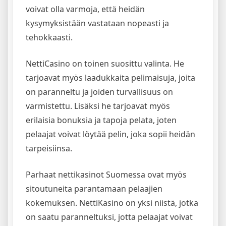
voivat olla varmoja, että heidän
kysymyksistään vastataan nopeasti ja
tehokkaasti.
NettiCasino on toinen suosittu valinta. He
tarjoavat myös laadukkaita pelimaisuja, joita
on paranneltu ja joiden turvallisuus on
varmistettu. Lisäksi he tarjoavat myös
erilaisia bonuksia ja tapoja pelata, joten
pelaajat voivat löytää pelin, joka sopii heidän
tarpeisiinsa.
Parhaat nettikasinot Suomessa ovat myös
sitoutuneita parantamaan pelaajien
kokemuksen. NettiKasino on yksi niistä, jotka
on saatu paranneltuksi, jotta pelaajat voivat