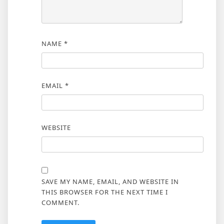
NAME
*
EMAIL
*
WEBSITE
SAVE MY NAME, EMAIL, AND WEBSITE IN
THIS BROWSER FOR THE NEXT TIME I
COMMENT.