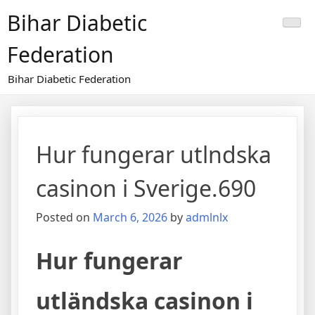
Skip
Bihar Diabetic
to
content
Federation
Bihar Diabetic Federation
Hur fungerar utlndska
casinon i Sverige.690
Posted on
March 6, 2026
by
admlnlx
Hur fungerar
utländska casinon i