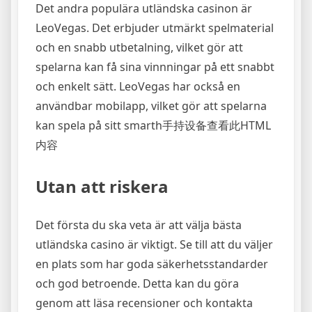
Det andra populära utländska casinon är
LeoVegas. Det erbjuder utmärkt spelmaterial
och en snabb utbetalning, vilket gör att
spelarna kan få sina vinnningar på ett snabbt
och enkelt sätt. LeoVegas har också en
användbar mobilapp, vilket gör att spelarna
kan spela på sitt smarth手持设备查看此HTML
内容
Utan att riskera
Det första du ska veta är att välja bästa
utländska casino är viktigt. Se till att du väljer
en plats som har goda säkerhetsstandarder
och god betroende. Detta kan du göra
genom att läsa recensioner och kontakta