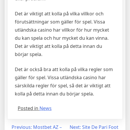
Det är viktigt att kolla på vilka villkor och
förutsättningar som gäller för spel. Vissa
utländska casino har villkor för hur mycket
du kan spela och hur mycket du kan vinna.
Det är viktigt att kolla på detta innan du
börjar spela.
Det är också bra att kolla på vilka regler som
gäller för spel. Vissa utländska casino har
särskilda regler för spel, så det är viktigt att
kolla på detta innan du börjar spela.
Posted in
News
Post
Previous:
Mostbet AZ –
Next:
Site De Pari Foot