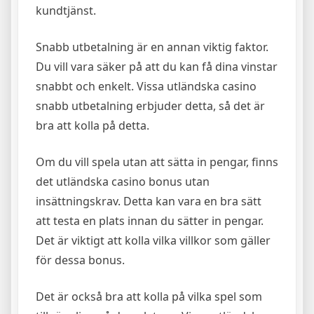
kundtjänst.
Snabb utbetalning är en annan viktig faktor.
Du vill vara säker på att du kan få dina vinstar
snabbt och enkelt. Vissa utländska casino
snabb utbetalning erbjuder detta, så det är
bra att kolla på detta.
Om du vill spela utan att sätta in pengar, finns
det utländska casino bonus utan
insättningskrav. Detta kan vara en bra sätt
att testa en plats innan du sätter in pengar.
Det är viktigt att kolla vilka villkor som gäller
för dessa bonus.
Det är också bra att kolla på vilka spel som