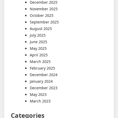
December 2025
November 2025
October 2025
September 2025
August 2025
July 2025
June 2025
May 2025
April 2025
March 2025
February 2025
December 2024
January 2024
December 2023
May 2023
March 2023
Categories