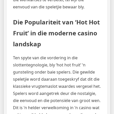
eenvoud van die speletjie bewaar bly.
Die Populariteit van ‘Hot Hot
Fruit’ in die moderne casino
landskap
Ten spyte van die vordering in die
slottentegnologie, bly ‘hot hot fruit’ ‘n
gunsteling onder baie spelers. Die gewilde
speletjie word daaraan toegeskryf dat dit die
klassieke vrugtemaslot waardes vergesel het.
Spelers word aangetrek deur die nostalgie,
die eenvoud en die potensiële van groot wen.
Dit is ‘n helder verwelkoming in ‘n casino wat