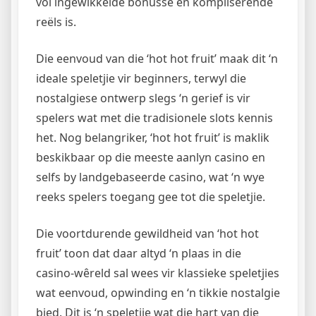
vol ingewikkelde bonusse en kompliserende
reëls is.
Die eenvoud van die ‘hot hot fruit’ maak dit ‘n
ideale speletjie vir beginners, terwyl die
nostalgiese ontwerp slegs ‘n gerief is vir
spelers wat met die tradisionele slots kennis
het. Nog belangriker, ‘hot hot fruit’ is maklik
beskikbaar op die meeste aanlyn casino en
selfs by landgebaseerde casino, wat ‘n wye
reeks spelers toegang gee tot die speletjie.
Die voortdurende gewildheid van ‘hot hot
fruit’ toon dat daar altyd ‘n plaas in die
casino-wêreld sal wees vir klassieke speletjies
wat eenvoud, opwinding en ‘n tikkie nostalgie
bied. Dit is ‘n speletjie wat die hart van die