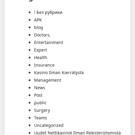
! Без рубрики
APK
blog
Doctors,
Entertainment
Expert
Health
Insurance
Kasino Ilman Kierrätystä
Management
News
Post
public
Surgery
Teams
Uncategorized
Uudet Nettikasinot Ilman Rekisteröitymistä