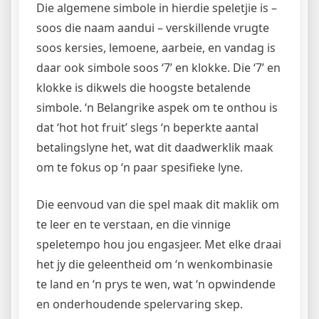
Die algemene simbole in hierdie speletjie is –
soos die naam aandui – verskillende vrugte
soos kersies, lemoene, aarbeie, en vandag is
daar ook simbole soos ‘7’ en klokke. Die ‘7’ en
klokke is dikwels die hoogste betalende
simbole. ‘n Belangrike aspek om te onthou is
dat ‘hot hot fruit’ slegs ‘n beperkte aantal
betalingslyne het, wat dit daadwerklik maak
om te fokus op ‘n paar spesifieke lyne.
Die eenvoud van die spel maak dit maklik om
te leer en te verstaan, en die vinnige
speletempo hou jou engasjeer. Met elke draai
het jy die geleentheid om ‘n wenkombinasie
te land en ‘n prys te wen, wat ‘n opwindende
en onderhoudende spelervaring skep.