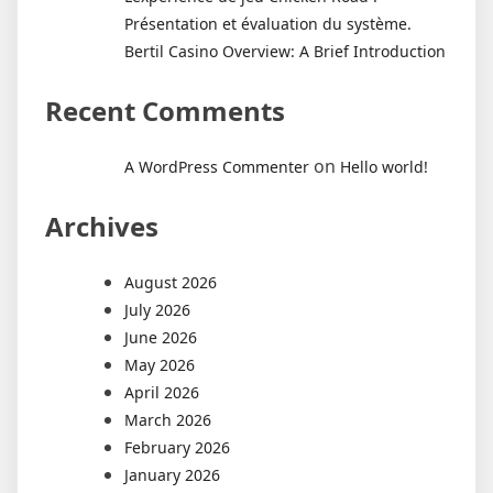
Présentation et évaluation du système.
Bertil Casino Overview: A Brief Introduction
Recent Comments
on
A WordPress Commenter
Hello world!
Archives
August 2026
July 2026
June 2026
May 2026
April 2026
March 2026
February 2026
January 2026