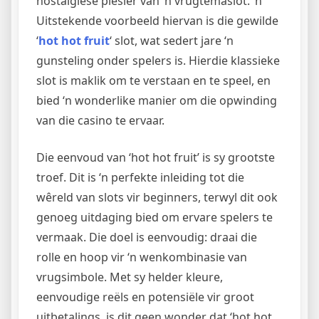
nostalgiese plesier van ‘n vrugtemaslot. ‘n
Uitstekende voorbeeld hiervan is die gewilde
‘
hot hot fruit
‘ slot, wat sedert jare ‘n
gunsteling onder spelers is. Hierdie klassieke
slot is maklik om te verstaan en te speel, en
bied ‘n wonderlike manier om die opwinding
van die casino te ervaar.
Die eenvoud van ‘hot hot fruit’ is sy grootste
troef. Dit is ‘n perfekte inleiding tot die
wêreld van slots vir beginners, terwyl dit ook
genoeg uitdaging bied om ervare spelers te
vermaak. Die doel is eenvoudig: draai die
rolle en hoop vir ‘n wenkombinasie van
vrugsimbole. Met sy helder kleure,
eenvoudige reëls en potensiële vir groot
uitbetalings, is dit geen wonder dat ‘hot hot