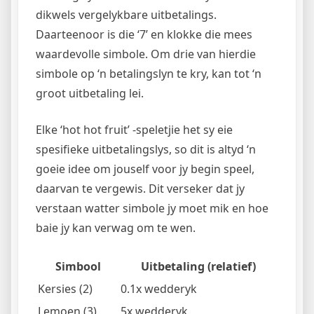
dikwels vergelykbare uitbetalings.
Daarteenoor is die ‘7’ en klokke die mees
waardevolle simbole. Om drie van hierdie
simbole op ‘n betalingslyn te kry, kan tot ‘n
groot uitbetaling lei.
Elke ‘hot hot fruit’ -speletjie het sy eie
spesifieke uitbetalingslys, so dit is altyd ‘n
goeie idee om jouself voor jy begin speel,
daarvan te vergewis. Dit verseker dat jy
verstaan watter simbole jy moet mik en hoe
baie jy kan verwag om te wen.
Simbool
Uitbetaling (relatief)
Kersies (2)
0.1x wedderyk
Lemoen (3)
5x wedderyk