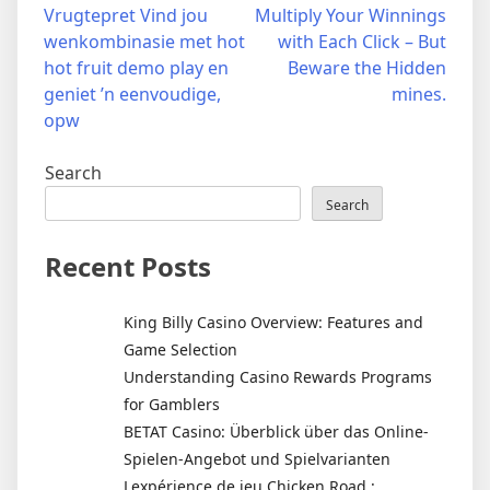
Vrugtepret Vind jou
Multiply Your Winnings
navigation
wenkombinasie met hot
with Each Click – But
hot fruit demo play en
Beware the Hidden
geniet ’n eenvoudige,
mines.
opw
Search
Search
Recent Posts
King Billy Casino Overview: Features and
Game Selection
Understanding Casino Rewards Programs
for Gamblers
BETAT Casino: Überblick über das Online-
Spielen-Angebot und Spielvarianten
Lexpérience de jeu Chicken Road :