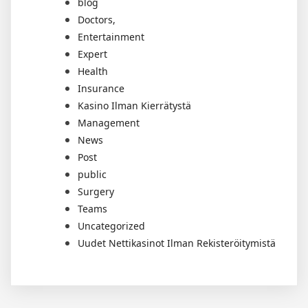
blog
Doctors,
Entertainment
Expert
Health
Insurance
Kasino Ilman Kierrätystä
Management
News
Post
public
Surgery
Teams
Uncategorized
Uudet Nettikasinot Ilman Rekisteröitymistä