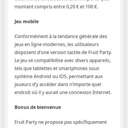
montant compris entre 0,20 € et 100 €.
Jeu mobile
Conformément à la tendance générale des
jeux en ligne modernes, les utilisateurs
disposent d’une version tactile de Fruit Party.
Le jeu se compatibilise avec divers appareils,
tels que tablettes et smartphones sous
système Android ou iOS, permettant aux
joueurs d’y accéder dans n’importe quel
endroit où il y aurait une connexion Internet.
Bonus de bienvenue
Fruit Party ne propose pas spécifiquement