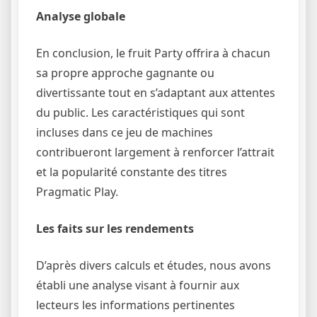
Analyse globale
En conclusion, le fruit Party offrira à chacun
sa propre approche gagnante ou
divertissante tout en s’adaptant aux attentes
du public. Les caractéristiques qui sont
incluses dans ce jeu de machines
contribueront largement à renforcer l’attrait
et la popularité constante des titres
Pragmatic Play.
Les faits sur les rendements
D’après divers calculs et études, nous avons
établi une analyse visant à fournir aux
lecteurs les informations pertinentes