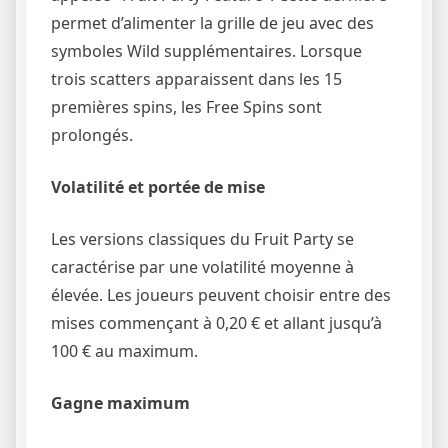
permet d’alimenter la grille de jeu avec des
symboles Wild supplémentaires. Lorsque
trois scatters apparaissent dans les 15
premières spins, les Free Spins sont
prolongés.
Volatilité et portée de mise
Les versions classiques du Fruit Party se
caractérise par une volatilité moyenne à
élevée. Les joueurs peuvent choisir entre des
mises commençant à 0,20 € et allant jusqu’à
100 € au maximum.
Gagne maximum