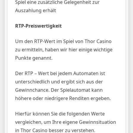
Spiel eine zusätzliche Gelegenheit zur
Auszahlung erhält
RTP-Preiswertigkeit
Um den RTP-Wert im Spiel von Thor Casino
zu ermitteln, haben wir hier einige wichtige
Punkte genannt.
Der RTP – Wert bei jedem Automaten ist
unterschiedlich und ergibt sich aus der
Gewinnchance. Der Spielautomat kann
höhere oder niedrigere Renditen ergeben.
Hierfür können Sie die folgenden Werte
vergleichen, um Ihre eigene Gewinnsituation
in Thor Casino besser zu verstehen.