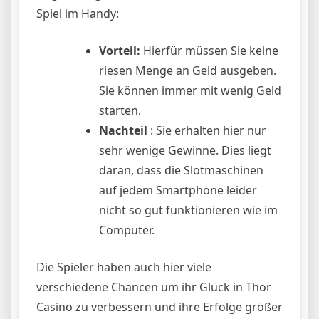
Spiel im Handy:
Vorteil:
Hierfür müssen Sie keine
riesen Menge an Geld ausgeben.
Sie können immer mit wenig Geld
starten.
Nachteil
: Sie erhalten hier nur
sehr wenige Gewinne. Dies liegt
daran, dass die Slotmaschinen
auf jedem Smartphone leider
nicht so gut funktionieren wie im
Computer.
Die Spieler haben auch hier viele
verschiedene Chancen um ihr Glück in Thor
Casino zu verbessern und ihre Erfolge größer