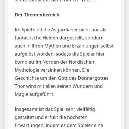
Der Themenbereich
Im Spiel sind die Asgardianer nicht nur als
fantastische Helden dargestellt, sondern
auch in ihren Mythen und Erzählungen selbst
aufgelöst worden, sodass die Spieler hier
komplett im Norden der Nordischen
Mythologie versinken können. Die
Geschichte um den Gott des Donnergottes
Thor wird mit allen seinen Wundern und
Magie aufgeführt.
Insgesamt ist das Spiel sehr vielfältig
gestaltet und erfüllt die höchsten
Erwartungen, indem es dem Spieler eine