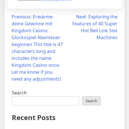
Post
Previous:
Erwärme
Next:
Exploring the
deine Gewinne mit
Features of 40 Super
navigation
Kingdom Casino:
Hot Bell Link Slot
Glücksspiel Abenteuer
Machines
beginnen This title is 47
characters long and
includes the name
Kingdom Casino once.
Let me know if you
need any adjustments!
Search
Search
Recent Posts