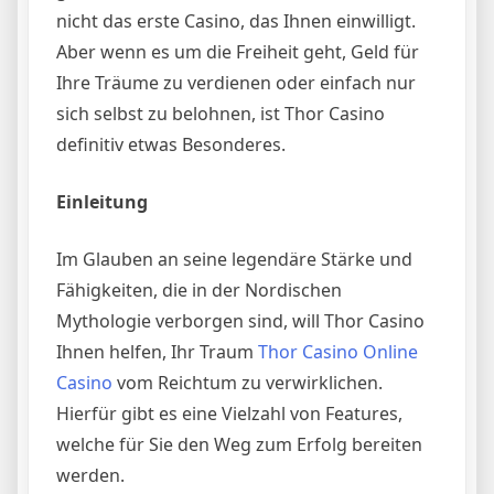
nicht das erste Casino, das Ihnen einwilligt.
Aber wenn es um die Freiheit geht, Geld für
Ihre Träume zu verdienen oder einfach nur
sich selbst zu belohnen, ist Thor Casino
definitiv etwas Besonderes.
Einleitung
Im Glauben an seine legendäre Stärke und
Fähigkeiten, die in der Nordischen
Mythologie verborgen sind, will Thor Casino
Ihnen helfen, Ihr Traum
Thor Casino Online
Casino
vom Reichtum zu verwirklichen.
Hierfür gibt es eine Vielzahl von Features,
welche für Sie den Weg zum Erfolg bereiten
werden.