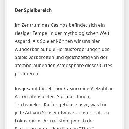
Der Spielbereich
Im Zentrum des Casinos befindet sich ein
riesiger Tempel in der mythologischen Welt
Asgard. Als Spieler können wir uns hier
wunderbar auf die Herausforderungen des
Spiels vorbereiten und gleichzeitig von der
atemberaubenden Atmosphäre dieses Ortes
profitieren.
Insgesamt bietet Thor Casino eine Vielzahl an
Automatenspielen, Slotmaschinen,
Tischspielen, Kartengehäuse usw., was für
jede Art von Spieler etwas zu bieten hat. Im
Fokus dieser Artikel steht jedoch der
Slotautomat mit dem Namen "Thor".