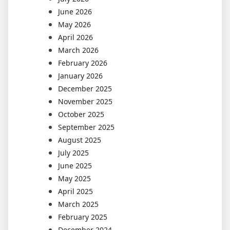
June 2026
May 2026
April 2026
March 2026
February 2026
January 2026
December 2025
November 2025
October 2025
September 2025
August 2025
July 2025
June 2025
May 2025
April 2025
March 2025
February 2025
December 2024