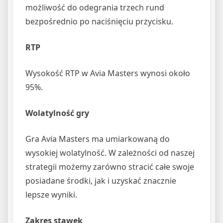
możliwość do odegrania trzech rund
bezpośrednio po naciśnięciu przycisku.
RTP
Wysokość RTP w Avia Masters wynosi około
95%.
Wolatylność gry
Gra Avia Masters ma umiarkowaną do
wysokiej wolatylność. W zależności od naszej
strategii możemy zarówno stracić całe swoje
posiadane środki, jak i uzyskać znacznie
lepsze wyniki.
Zakres stawek