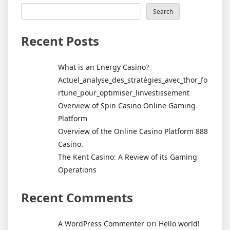
Search
Recent Posts
What is an Energy Casino?
Actuel_analyse_des_stratégies_avec_thor_fo
rtune_pour_optimiser_linvestissement
Overview of Spin Casino Online Gaming
Platform
Overview of the Online Casino Platform 888
Casino.
The Kent Casino: A Review of its Gaming
Operations
Recent Comments
on
A WordPress Commenter
Hello world!