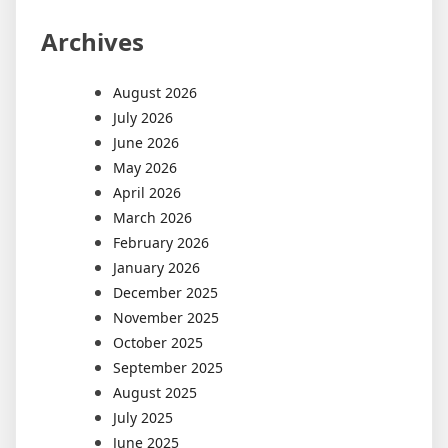
Archives
August 2026
July 2026
June 2026
May 2026
April 2026
March 2026
February 2026
January 2026
December 2025
November 2025
October 2025
September 2025
August 2025
July 2025
June 2025