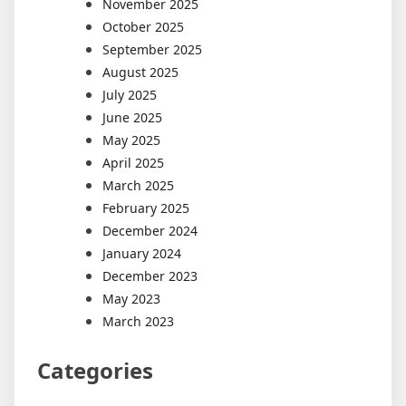
November 2025
October 2025
September 2025
August 2025
July 2025
June 2025
May 2025
April 2025
March 2025
February 2025
December 2024
January 2024
December 2023
May 2023
March 2023
Categories