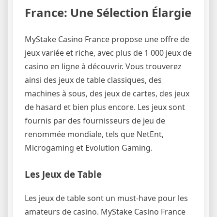
France: Une Sélection Élargie
MyStake Casino France propose une offre de
jeux variée et riche, avec plus de 1 000 jeux de
casino en ligne à découvrir. Vous trouverez
ainsi des jeux de table classiques, des
machines à sous, des jeux de cartes, des jeux
de hasard et bien plus encore. Les jeux sont
fournis par des fournisseurs de jeu de
renommée mondiale, tels que NetEnt,
Microgaming et Evolution Gaming.
Les Jeux de Table
Les jeux de table sont un must-have pour les
amateurs de casino. MyStake Casino France