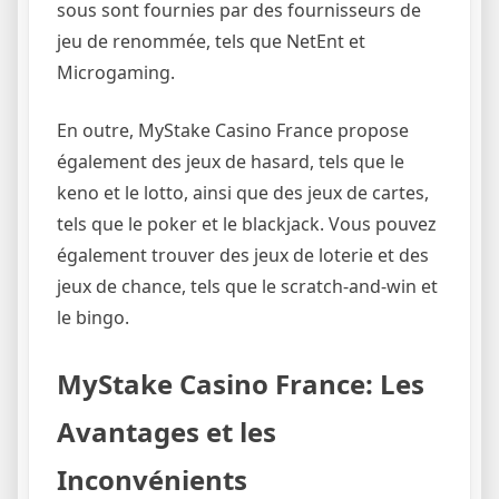
sous sont fournies par des fournisseurs de
jeu de renommée, tels que NetEnt et
Microgaming.
En outre, MyStake Casino France propose
également des jeux de hasard, tels que le
keno et le lotto, ainsi que des jeux de cartes,
tels que le poker et le blackjack. Vous pouvez
également trouver des jeux de loterie et des
jeux de chance, tels que le scratch-and-win et
le bingo.
MyStake Casino France: Les
Avantages et les
Inconvénients