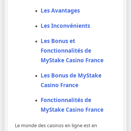
Les Avantages
Les Inconvénients
Les Bonus et
Fonctionnalités de
MyStake Casino France
Les Bonus de MyStake
Casino France
Fonctionnalités de
MyStake Casino France
Le monde des casinos en ligne est en