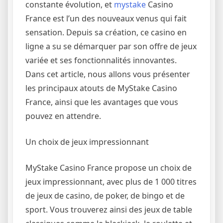
constante évolution, et
mystake
Casino
France est l’un des nouveaux venus qui fait
sensation. Depuis sa création, ce casino en
ligne a su se démarquer par son offre de jeux
variée et ses fonctionnalités innovantes.
Dans cet article, nous allons vous présenter
les principaux atouts de MyStake Casino
France, ainsi que les avantages que vous
pouvez en attendre.
Un choix de jeux impressionnant
MyStake Casino France propose un choix de
jeux impressionnant, avec plus de 1 000 titres
de jeux de casino, de poker, de bingo et de
sport. Vous trouverez ainsi des jeux de table