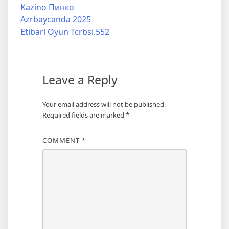
Kazino Пинко
navigation
Azrbaycanda 2025
Etibarl Oyun Tcrbsi.552
Leave a Reply
Your email address will not be published.
Required fields are marked
*
COMMENT
*