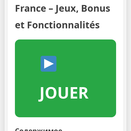
France – Jeux, Bonus
et Fonctionnalités
JOUER
Содержимое