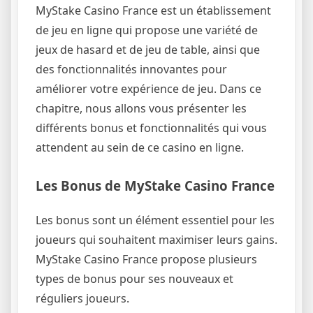
MyStake Casino France est un établissement
de jeu en ligne qui propose une variété de
jeux de hasard et de jeu de table, ainsi que
des fonctionnalités innovantes pour
améliorer votre expérience de jeu. Dans ce
chapitre, nous allons vous présenter les
différents bonus et fonctionnalités qui vous
attendent au sein de ce casino en ligne.
Les Bonus de MyStake Casino France
Les bonus sont un élément essentiel pour les
joueurs qui souhaitent maximiser leurs gains.
MyStake Casino France propose plusieurs
types de bonus pour ses nouveaux et
réguliers joueurs.