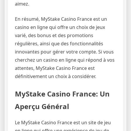
aimez.
En résumé, MyStake Casino France est un
casino en ligne qui offre un choix de jeux
varié, des bonus et des promotions
régulières, ainsi que des fonctionnalités
innovantes pour gérer votre compte. Si vous
cherchez un casino en ligne qui répond à vos
attentes, MyStake Casino France est
définitivement un choix à considérer.
MyStake Casino France: Un
Aperçu Général
Le MyStake Casino France est un site de jeu
en ligne qui offre une expérience de jeu de