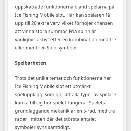
uppskattade funktionerna bland spelarna på
Ice Fishing Mobile slot. Här kan spelaren få
upp till 20 extra varv, vilket förhöjer chansen
att vinna stora summor. Fria spinn är
vanligtvis aktivt efter en kombination med tre
eller mer Free Spin symboler.
Spelbarheten
Trots det unika temat och funktionerna har
Ice Fishing Mobile slot ett utmärkt
spelupplägg, som gör att alla typer av spelare
kan ta till sig hur spelet fungerar. Spelets
grundläggande mekanik är en 5-rad, med tre
rader i mitten där det största antalet
symboler syns samtidigt.