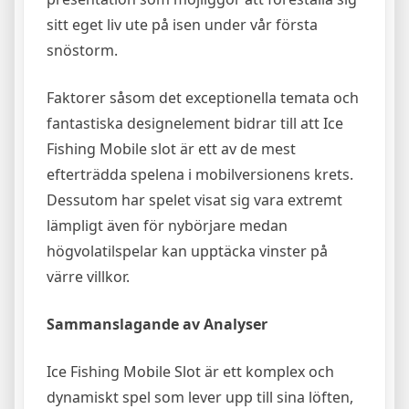
sitt eget liv ute på isen under vår första
snöstorm.
Faktorer såsom det exceptionella temata och
fantastiska designelement bidrar till att Ice
Fishing Mobile slot är ett av de mest
efterträdda spelena i mobilversionens krets.
Dessutom har spelet visat sig vara extremt
lämpligt även för nybörjare medan
högvolatilspelar kan upptäcka vinster på
värre villkor.
Sammanslagande av Analyser
Ice Fishing Mobile Slot är ett komplex och
dynamiskt spel som lever upp till sina löften,