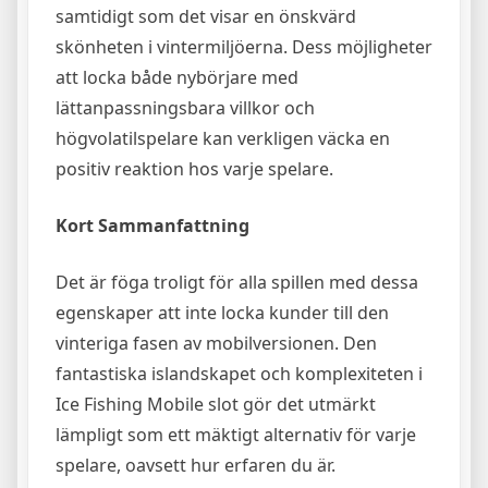
samtidigt som det visar en önskvärd
skönheten i vintermiljöerna. Dess möjligheter
att locka både nybörjare med
lättanpassningsbara villkor och
högvolatilspelare kan verkligen väcka en
positiv reaktion hos varje spelare.
Kort Sammanfattning
Det är föga troligt för alla spillen med dessa
egenskaper att inte locka kunder till den
vinteriga fasen av mobilversionen. Den
fantastiska islandskapet och komplexiteten i
Ice Fishing Mobile slot gör det utmärkt
lämpligt som ett mäktigt alternativ för varje
spelare, oavsett hur erfaren du är.