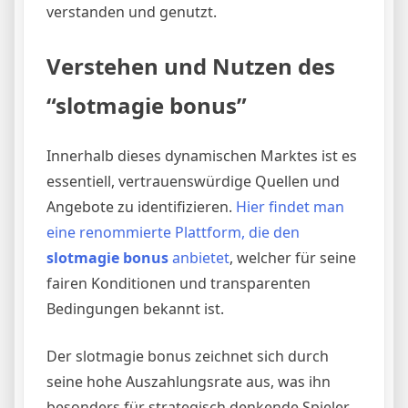
verstanden und genutzt.
Verstehen und Nutzen des
“slotmagie bonus”
Innerhalb dieses dynamischen Marktes ist es
essentiell, vertrauenswürdige Quellen und
Angebote zu identifizieren.
Hier findet man
eine renommierte Plattform, die den
slotmagie bonus
anbietet
, welcher für seine
fairen Konditionen und transparenten
Bedingungen bekannt ist.
Der slotmagie bonus zeichnet sich durch
seine hohe Auszahlungsrate aus, was ihn
besonders für strategisch denkende Spieler