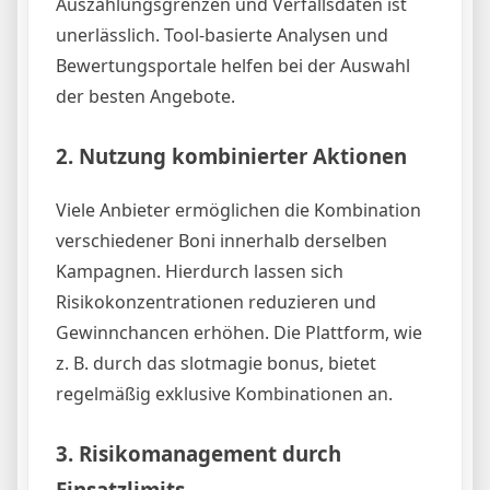
Auszahlungsgrenzen und Verfallsdaten ist
unerlässlich. Tool-basierte Analysen und
Bewertungsportale helfen bei der Auswahl
der besten Angebote.
2. Nutzung kombinierter Aktionen
Viele Anbieter ermöglichen die Kombination
verschiedener Boni innerhalb derselben
Kampagnen. Hierdurch lassen sich
Risikokonzentrationen reduzieren und
Gewinnchancen erhöhen. Die Plattform, wie
z. B. durch das slotmagie bonus, bietet
regelmäßig exklusive Kombinationen an.
3. Risikomanagement durch
Einsatzlimits