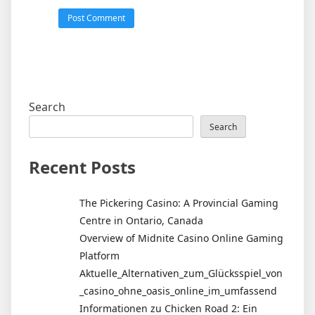
Search
Search
Recent Posts
The Pickering Casino: A Provincial Gaming
Centre in Ontario, Canada
Overview of Midnite Casino Online Gaming
Platform
Aktuelle_Alternativen_zum_Glücksspiel_von
_casino_ohne_oasis_online_im_umfassend
Informationen zu Chicken Road 2: Ein