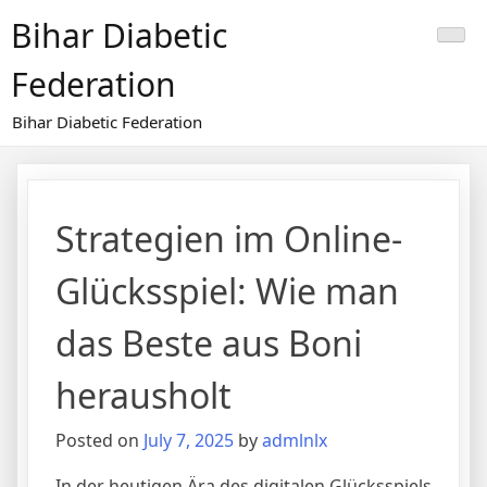
Skip
Bihar Diabetic
to
content
Federation
Bihar Diabetic Federation
Strategien im Online-
Glücksspiel: Wie man
das Beste aus Boni
herausholt
Posted on
July 7, 2025
by
admlnlx
In der heutigen Ära des digitalen Glücksspiels