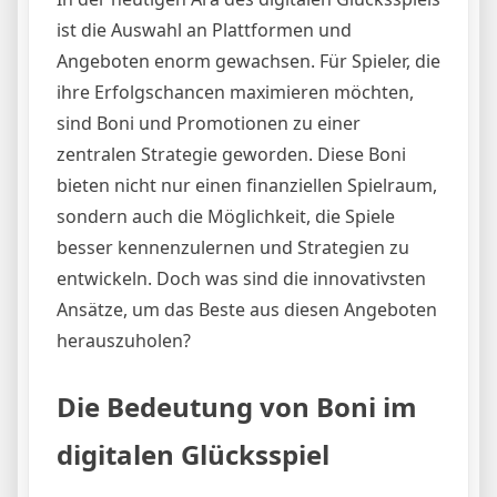
ist die Auswahl an Plattformen und
Angeboten enorm gewachsen. Für Spieler, die
ihre Erfolgschancen maximieren möchten,
sind Boni und Promotionen zu einer
zentralen Strategie geworden. Diese Boni
bieten nicht nur einen finanziellen Spielraum,
sondern auch die Möglichkeit, die Spiele
besser kennenzulernen und Strategien zu
entwickeln. Doch was sind die innovativsten
Ansätze, um das Beste aus diesen Angeboten
herauszuholen?
Die Bedeutung von Boni im
digitalen Glücksspiel