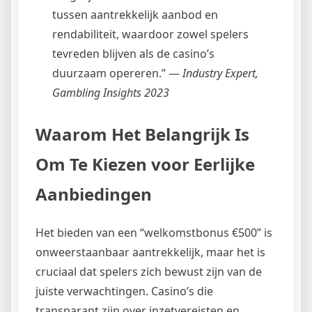
tussen aantrekkelijk aanbod en
rendabiliteit, waardoor zowel spelers
tevreden blijven als de casino’s
duurzaam opereren.” —
Industry Expert,
Gambling Insights 2023
Waarom Het Belangrijk Is
Om Te Kiezen voor Eerlijke
Aanbiedingen
Het bieden van een “welkomstbonus €500” is
onweerstaanbaar aantrekkelijk, maar het is
cruciaal dat spelers zich bewust zijn van de
juiste verwachtingen. Casino’s die
transparant zijn over inzetvereisten en