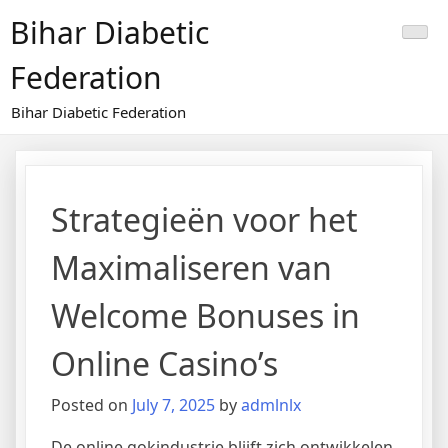
Skip
Bihar Diabetic
to
content
Federation
Bihar Diabetic Federation
Strategieën voor het
Maximaliseren van
Welcome Bonuses in
Online Casino’s
Posted on
July 7, 2025
by
admlnlx
De online gokindustrie blijft zich ontwikkelen