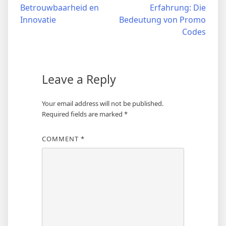
Betrouwbaarheid en
Erfahrung: Die
Innovatie
Bedeutung von Promo
Codes
Leave a Reply
Your email address will not be published.
Required fields are marked
*
COMMENT
*