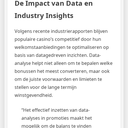
De Impact van Data en
Industry Insights
Volgens recente industrierapporten blijven
populaire casino’s competitief door hun
welkomstaanbiedingen te optimaliseren op
basis van datagedreven inzichten. Data-
analyse helpt niet alleen om te bepalen welke
bonussen het meest converteren, maar ook
om de juiste voorwaarden en limieten te
stellen voor de lange termijn
winstgevendheid.
“Het effectief inzetten van data-
analyses in promoties maakt het
mogelijk om de balans te vinden