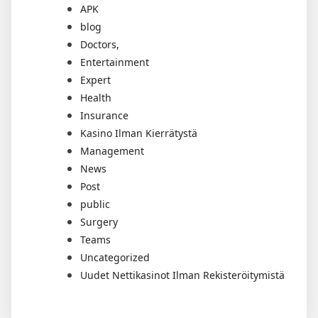
APK
blog
Doctors,
Entertainment
Expert
Health
Insurance
Kasino Ilman Kierrätystä
Management
News
Post
public
Surgery
Teams
Uncategorized
Uudet Nettikasinot Ilman Rekisteröitymistä