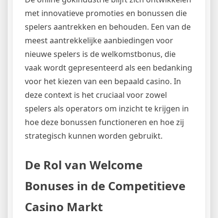
met innovatieve promoties en bonussen die
spelers aantrekken en behouden. Een van de
meest aantrekkelijke aanbiedingen voor
nieuwe spelers is de welkomstbonus, die
vaak wordt gepresenteerd als een bedanking
voor het kiezen van een bepaald casino. In
deze context is het cruciaal voor zowel
spelers als operators om inzicht te krijgen in
hoe deze bonussen functioneren en hoe zij
strategisch kunnen worden gebruikt.
De Rol van Welcome
Bonuses in de Competitieve
Casino Markt