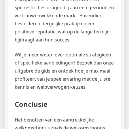
spelrestricties dragen bij aan een gezonde en
vertrouwenwekkende markt. Bovendien
bevorderen dergelijke praktijken een
positieve reputatie, wat op de lange termijn
bijdraagt aan hun succes.
Wil je meer weten over optimale strategieën
of specifieke aanbiedingen? Bezoek dan onze
uitgebreide gids en ontdek hoe je maximaal
profiteert van je speelervaring met de juiste
kennis en weloverwogen keuzes.
Conclusie
Het benutten van een aantrekkelijke
welkomstbonus zoals de welkomstbonus