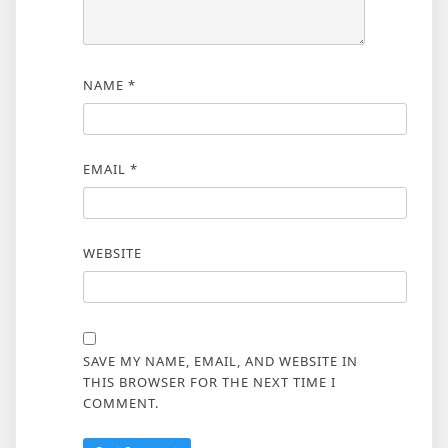
NAME
*
EMAIL
*
WEBSITE
SAVE MY NAME, EMAIL, AND WEBSITE IN
THIS BROWSER FOR THE NEXT TIME I
COMMENT.