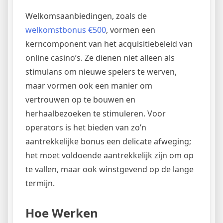
Welkomsaanbiedingen, zoals de
welkomstbonus €500
, vormen een
kerncomponent van het acquisitiebeleid van
online casino’s. Ze dienen niet alleen als
stimulans om nieuwe spelers te werven,
maar vormen ook een manier om
vertrouwen op te bouwen en
herhaalbezoeken te stimuleren. Voor
operators is het bieden van zo’n
aantrekkelijke bonus een delicate afweging;
het moet voldoende aantrekkelijk zijn om op
te vallen, maar ook winstgevend op de lange
termijn.
Hoe Werken