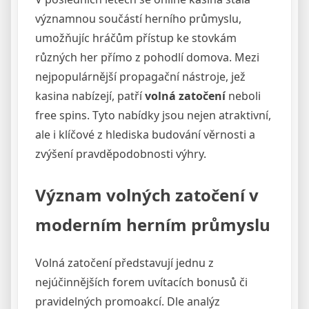
významnou součástí herního průmyslu,
umožňujíc hráčům přístup ke stovkám
různých her přímo z pohodlí domova. Mezi
nejpopulárnější propagační nástroje, jež
kasina nabízejí, patří
volná zatočení
neboli
free spins. Tyto nabídky jsou nejen atraktivní,
ale i klíčové z hlediska budování věrnosti a
zvýšení pravděpodobnosti výhry.
Význam volných zatočení v
moderním herním průmyslu
Volná zatočení představují jednu z
nejúčinnějších forem uvítacích bonusů či
pravidelných promoakcí. Dle analýz