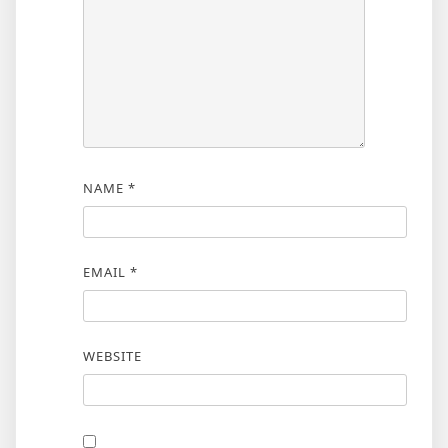
NAME
*
EMAIL
*
WEBSITE