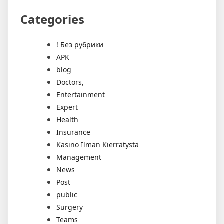
Categories
! Без рубрики
APK
blog
Doctors,
Entertainment
Expert
Health
Insurance
Kasino Ilman Kierrätystä
Management
News
Post
public
Surgery
Teams