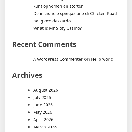
kunt opnemen en storten
Definizione e spiegazione di Chicken Road
nel gioco dazzardo.
What is Mr Sloty Casino?
Recent Comments
on
A WordPress Commenter
Hello world!
Archives
August 2026
July 2026
June 2026
May 2026
April 2026
March 2026