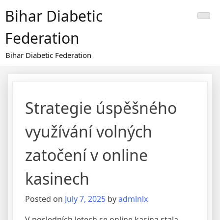
Skip
Bihar Diabetic
to
content
Federation
Bihar Diabetic Federation
Strategie úspěšného
využívání volných
zatočení v online
kasinech
Posted on
July 7, 2025
by
admlnlx
V posledních letech se online kasina stala