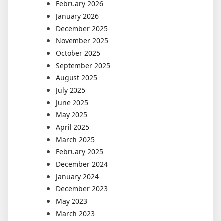
February 2026
January 2026
December 2025
November 2025
October 2025
September 2025
August 2025
July 2025
June 2025
May 2025
April 2025
March 2025
February 2025
December 2024
January 2024
December 2023
May 2023
March 2023