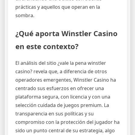
prácticas y aquellos que operan en la
sombra.
¿Qué aporta Winstler Casino
en este contexto?
El análisis del sitio ¿vale la pena winstler
casino? revela que, a diferencia de otros
operadores emergentes, Winstler Casino ha
centrado sus esfuerzos en ofrecer una
plataforma segura, con licencia y con una
selección cuidada de juegos premium. La
transparencia en sus políticas y su
compromiso con la protección del jugador ha
sido un punto central de su estrategia, algo