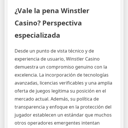
¿Vale la pena Winstler
Casino? Perspectiva
especializada
Desde un punto de vista técnico y de
experiencia de usuario, Winstler Casino
demuestra un compromiso genuino con la
excelencia. La incorporación de tecnologías
avanzadas, licencias verificables y una amplia
oferta de juegos legitima su posición en el
mercado actual. Además, su política de
transparencia y enfoque en la protección del
jugador establecen un estándar que muchos
otros operadores emergentes intentan