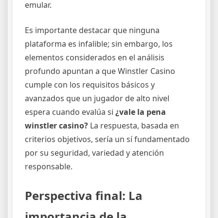
emular.
Es importante destacar que ninguna
plataforma es infalible; sin embargo, los
elementos considerados en el análisis
profundo apuntan a que Winstler Casino
cumple con los requisitos básicos y
avanzados que un jugador de alto nivel
espera cuando evalúa si
¿vale la pena
winstler casino?
La respuesta, basada en
criterios objetivos, sería un sí fundamentado
por su seguridad, variedad y atención
responsable.
Perspectiva final: La
importancia de la