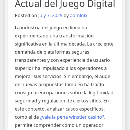
Actual del Juego Digital
Posted on
July 7, 2025
by
admlnlx
La industria del juego en línea ha
experimentado una transformación
significativa en la última década. La creciente
demanda de plataformas seguras,
transparentes y con experiencia de usuario
superior ha impulsado a los operadores a
mejorar sus servicios. Sin embargo, el auge
de nuevas propuestas también ha traído
consigo preocupaciones sobre la legitimidad,
seguridad y regulación de ciertos sitios. En
este contexto, analizar casos específicos,
como el de
¿vale la pena winstler casino?
,
permite comprender cómo un operador