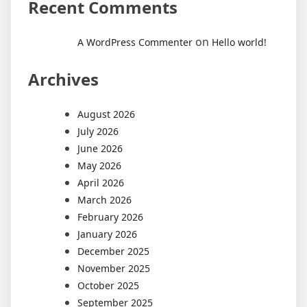
Recent Comments
on
A WordPress Commenter
Hello world!
Archives
August 2026
July 2026
June 2026
May 2026
April 2026
March 2026
February 2026
January 2026
December 2025
November 2025
October 2025
September 2025