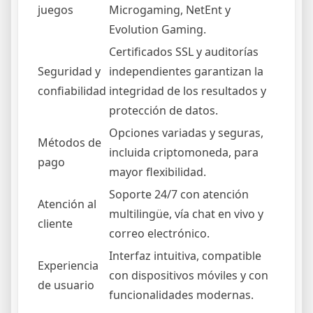
juegos
Microgaming, NetEnt y
Evolution Gaming.
Certificados SSL y auditorías
Seguridad y
independientes garantizan la
confiabilidad
integridad de los resultados y
protección de datos.
Opciones variadas y seguras,
Métodos de
incluida criptomoneda, para
pago
mayor flexibilidad.
Soporte 24/7 con atención
Atención al
multilingüe, vía chat en vivo y
cliente
correo electrónico.
Interfaz intuitiva, compatible
Experiencia
con dispositivos móviles y con
de usuario
funcionalidades modernas.