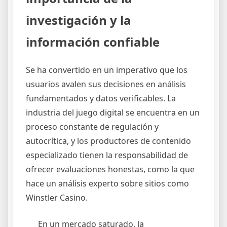
investigación y la
información confiable
Se ha convertido en un imperativo que los
usuarios avalen sus decisiones en análisis
fundamentados y datos verificables. La
industria del juego digital se encuentra en un
proceso constante de regulación y
autocrítica, y los productores de contenido
especializado tienen la responsabilidad de
ofrecer evaluaciones honestas, como la que
hace un análisis experto sobre sitios como
Winstler Casino.
En un mercado saturado, la