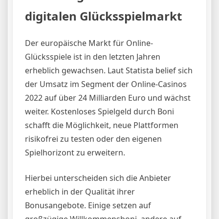
digitalen Glücksspielmarkt
Der europäische Markt für Online-
Glücksspiele ist in den letzten Jahren
erheblich gewachsen. Laut Statista belief sich
der Umsatz im Segment der Online-Casinos
2022 auf über 24 Milliarden Euro und wächst
weiter. Kostenloses Spielgeld durch Boni
schafft die Möglichkeit, neue Plattformen
risikofrei zu testen oder den eigenen
Spielhorizont zu erweitern.
Hierbei unterscheiden sich die Anbieter
erheblich in der Qualität ihrer
Bonusangebote. Einige setzen auf
großzügige Willkommensboni, andere auf