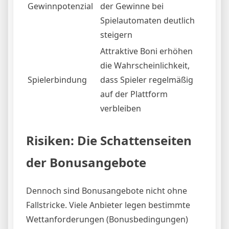
Gewinnpotenzial
der Gewinne bei
Spielautomaten deutlich
steigern
Attraktive Boni erhöhen
die Wahrscheinlichkeit,
Spielerbindung
dass Spieler regelmäßig
auf der Plattform
verbleiben
Risiken: Die Schattenseiten
der Bonusangebote
Dennoch sind Bonusangebote nicht ohne
Fallstricke. Viele Anbieter legen bestimmte
Wettanforderungen (Bonusbedingungen)