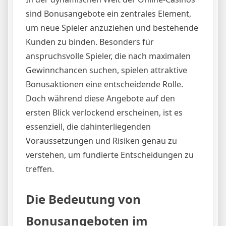
sind Bonusangebote ein zentrales Element,
um neue Spieler anzuziehen und bestehende
Kunden zu binden. Besonders für
anspruchsvolle Spieler, die nach maximalen
Gewinnchancen suchen, spielen attraktive
Bonusaktionen eine entscheidende Rolle.
Doch während diese Angebote auf den
ersten Blick verlockend erscheinen, ist es
essenziell, die dahinterliegenden
Voraussetzungen und Risiken genau zu
verstehen, um fundierte Entscheidungen zu
treffen.
Die Bedeutung von
Bonusangeboten im