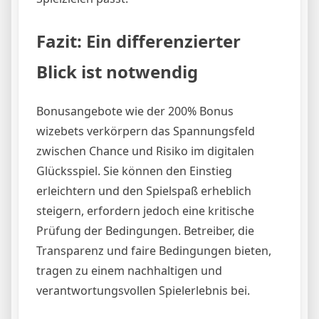
Fazit: Ein differenzierter
Blick ist notwendig
Bonusangebote wie der 200% Bonus
wizebets verkörpern das Spannungsfeld
zwischen Chance und Risiko im digitalen
Glücksspiel. Sie können den Einstieg
erleichtern und den Spielspaß erheblich
steigern, erfordern jedoch eine kritische
Prüfung der Bedingungen. Betreiber, die
Transparenz und faire Bedingungen bieten,
tragen zu einem nachhaltigen und
verantwortungsvollen Spielerlebnis bei.