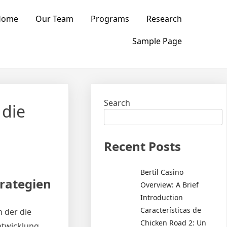
Home
Our Team
Programs
Research
Sample Page
Search
 die
Recent Posts
Bertil Casino
trategien
Overview: A Brief
Introduction
Características de
n der die
Chicken Road 2: Un
ntwicklung