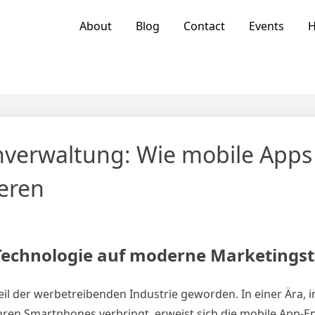
About
Blog
Contact
Events
verwaltung: Wie mobile Apps
eren
r Technologie auf moderne Marketings
eil der werbetreibenden Industrie geworden. In einer Ära, i
hren Smartphones verbringt, erweist sich die mobile App-E