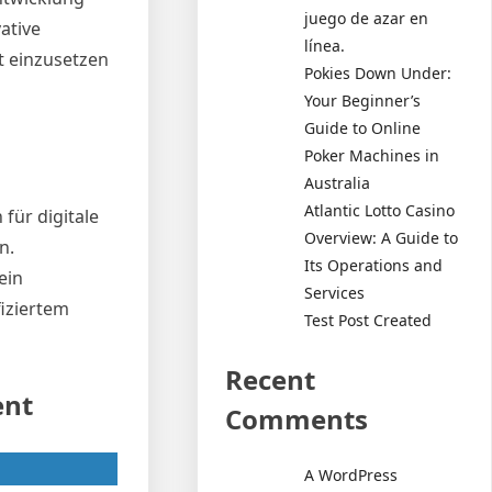
juego de azar en
ative
línea.
t einzusetzen
Pokies Down Under:
Your Beginner’s
Guide to Online
Poker Machines in
Australia
Atlantic Lotto Casino
für digitale
Overview: A Guide to
n.
Its Operations and
ein
Services
fiziertem
Test Post Created
Recent
ent
Comments
A WordPress