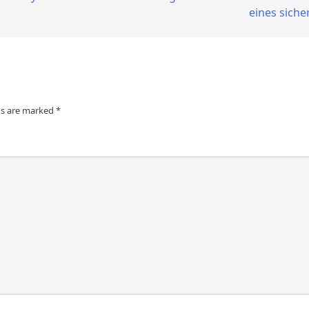
eines sich
ds are marked
*