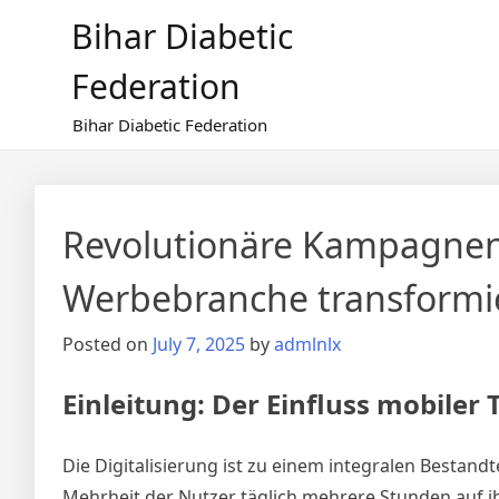
Skip
Bihar Diabetic
to
content
Federation
Bihar Diabetic Federation
Revolutionäre Kampagnen
Werbebranche transformi
Posted on
July 7, 2025
by
admlnlx
Einleitung: Der Einfluss mobile
Die Digitalisierung ist zu einem integralen Bestandt
Mehrheit der Nutzer täglich mehrere Stunden auf i