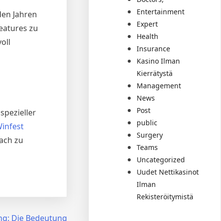
Entertainment
den Jahren
Expert
eatures zu
Health
oll
Insurance
Kasino Ilman
Kierrätystä
Management
News
Post
spezieller
public
infest
Surgery
ach zu
Teams
Uncategorized
Uudet Nettikasinot
Ilman
Rekisteröitymistä
g: Die Bedeutung