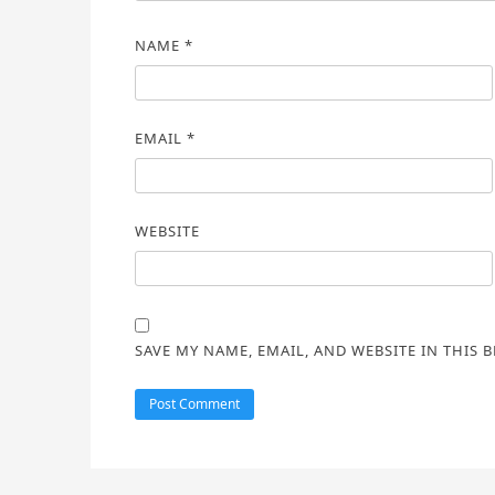
NAME
*
EMAIL
*
WEBSITE
SAVE MY NAME, EMAIL, AND WEBSITE IN THIS 