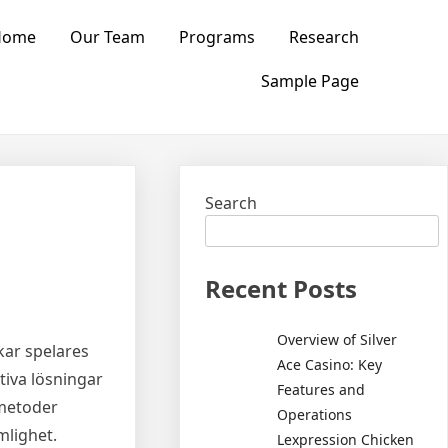
Home
Our Team
Programs
Research
Sample Page
Search
Recent Posts
Overview of Silver
kar spelares
Ace Casino: Key
iva lösningar
Features and
smetoder
Operations
mlighet.
Lexpression Chicken