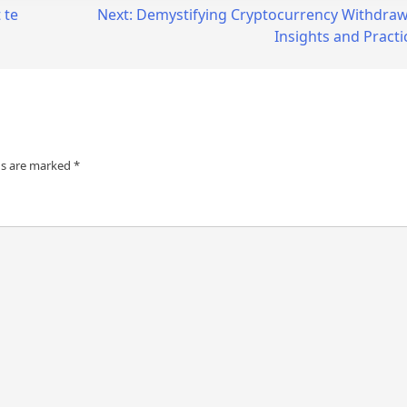
 te
Next:
Demystifying Cryptocurrency Withdrawa
Insights and Practi
ds are marked
*