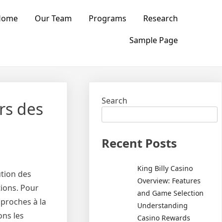
Home
Our Team
Programs
Research
Sample Page
Search
rs des
Recent Posts
King Billy Casino
ution des
Overview: Features
ions. Pour
and Game Selection
proches à la
Understanding
ons les
Casino Rewards