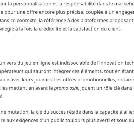
r la personnalisation et la responsabilité dans le marketi
icielle pour une offre encore plus précise, couplée à un enga
 Dans ce contexte, la référence à des plateformes proposant
gie à la fois la crédibilité et la satisfaction du client.
ivers du jeu en ligne est indissociable de l’innovation tec
 opérateurs qui sauront intégrer ces éléments, tout en étan
rable avec leurs joueurs. Les offres promotionnelles, notam
lles mettant en avant le
promo oshi
, jouent un rôle clé dans
é.
ne mutation, la clé du succès réside dans la capacité à allie
re aux exigences d’un public toujours plus averti et soucie