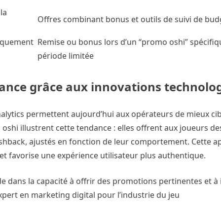
la
Offres combinant bonus et outils de suivi de bud
niquement
Remise ou bonus lors d’un “promo oshi” spécifi
période limitée
fiance grâce aux innovations technolo
 analytics permettent aujourd’hui aux opérateurs de mieux cib
hi illustrent cette tendance : elles offrent aux joueurs d
shback, ajustés en fonction de leur comportement. Cette 
 et favorise une expérience utilisateur plus authentique.
e dans la capacité à offrir des promotions pertinentes et à
xpert en marketing digital pour l’industrie du jeu