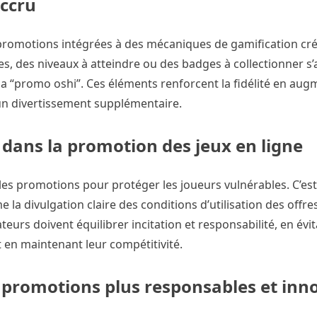
accru
 promotions intégrées à des mécaniques de gamification cr
s, des niveaux à atteindre ou des badges à collectionner s’
a “promo oshi”. Ces éléments renforcent la fidélité en aug
un divertissement supplémentaire.
e dans la promotion des jeux en ligne
s promotions pour protéger les joueurs vulnérables. C’est 
 la divulgation claire des conditions d’utilisation des off
ateurs doivent équilibrer incitation et responsabilité, en évi
 en maintenant leur compétitivité.
es promotions plus responsables et in