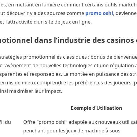
s, en mettant en lumière comment certains outils marketin
peut découvrir via des sources comme
promo oshi
, devienne
 l’attractivité d’un site de jeux en ligne.
otionnel dans l’industrie des casinos 
s stratégies promotionnelles classiques : bonus de bienvenue
c l’avènement de nouvelles technologies et une régulation 
ansparentes et responsables. La montée en puissance des str
 permis de mieux comprendre les préférences des joueurs, 
insi maximiser leur impact.
Exemple d’Utilisation
il du
Offre “promo oshi” adaptée aux nouveaux utilisa
penchant pour les jeux de machine à sous