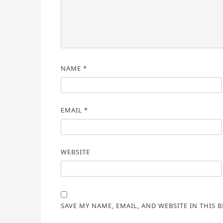
NAME
*
EMAIL
*
WEBSITE
SAVE MY NAME, EMAIL, AND WEBSITE IN THIS 