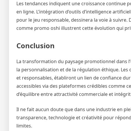
Les tendances indiquent une croissance continue pou
en ligne. L’intégration d’outils d’intelligence artif
pour le jeu responsable, dessinera la voie à suivre.
comme promo oshi illustrent cette évolution qui privilé
Conclusion
La transformation du paysage promotionnel dans l’un
la personnalisation et de la régulation éthique. Les
et responsables, établiront un lien de confiance du
accessibles via des plateformes crédibles comme ce
d’équilibre entre attractivité commerciale et intégrit
Il ne fait aucun doute que dans une industrie en plei
transparence, technologie et créativité pour répond
limites.