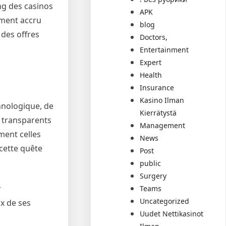
ng des casinos
APK
gement accru
blog
 des offres
Doctors,
Entertainment
Expert
Health
Insurance
Kasino Ilman
hnologique, de
Kierrätystä
t transparents
Management
ment celles
News
 cette quête
Post
public
Surgery
r
Teams
Uncategorized
ux de ses
Uudet Nettikasinot