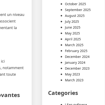
October 2025
September 2025
éent un niveau
August 2025
associent
July 2025
mentant la
June 2025
May 2025
April 2025
March 2025
February 2025
December 2024
ici
January 2024
res, notamment
December 2023
tant toute
May 2023
March 2023
Categories
novantes
! Без рубрики