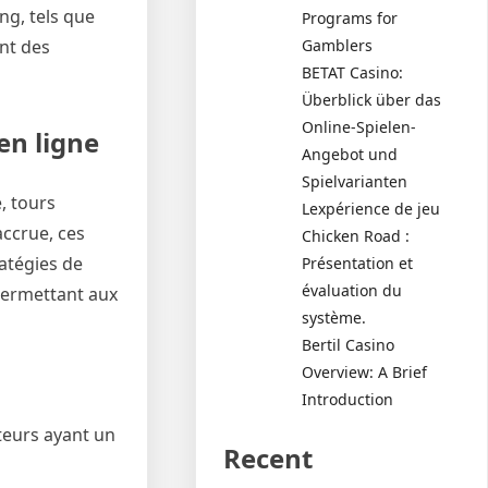
g, tels que
Programs for
Gamblers
nt des
BETAT Casino:
Überblick über das
Online-Spielen-
en ligne
Angebot und
Spielvarianten
, tours
Lexpérience de jeu
accrue, ces
Chicken Road :
atégies de
Présentation et
évaluation du
permettant aux
système.
Bertil Casino
Overview: A Brief
Introduction
teurs ayant un
Recent