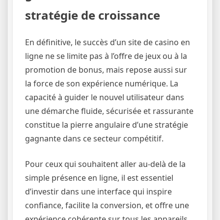
stratégie de croissance
En définitive, le succès d’un site de casino en
ligne ne se limite pas à l’offre de jeux ou à la
promotion de bonus, mais repose aussi sur
la force de son expérience numérique. La
capacité à guider le nouvel utilisateur dans
une démarche fluide, sécurisée et rassurante
constitue la pierre angulaire d’une stratégie
gagnante dans ce secteur compétitif.
Pour ceux qui souhaitent aller au-delà de la
simple présence en ligne, il est essentiel
d’investir dans une interface qui inspire
confiance, facilite la conversion, et offre une
expérience cohérente sur tous les appareils.