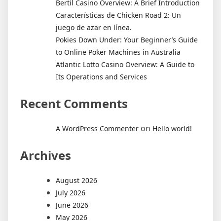
Bertil Casino Overview: A Brief Introduction
Características de Chicken Road 2: Un
juego de azar en línea.
Pokies Down Under: Your Beginner’s Guide
to Online Poker Machines in Australia
Atlantic Lotto Casino Overview: A Guide to
Its Operations and Services
Recent Comments
on
A WordPress Commenter
Hello world!
Archives
August 2026
July 2026
June 2026
May 2026