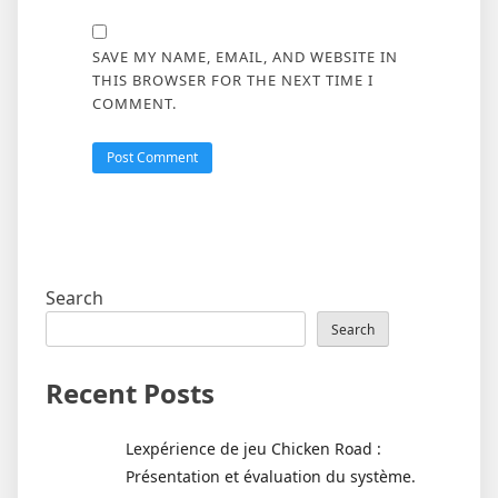
SAVE MY NAME, EMAIL, AND WEBSITE IN
THIS BROWSER FOR THE NEXT TIME I
COMMENT.
Search
Search
Recent Posts
Lexpérience de jeu Chicken Road :
Présentation et évaluation du système.