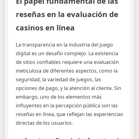
El papel fundamental de las
reseñas en la evaluación de
casinos en línea
La transparencia en la industria del juego
digital es un desafío complejo. La existencia
de sitios confiables requiere una evaluación
meticulosa de diferentes aspectos, como la
seguridad, la variedad de juegos, las
opciones de pago, y la atención al cliente. Sin
embargo, uno de los elementos más
influyentes en la percepción pública son las
reseñas en línea, que reflejan las experiencias
directas de los usuarios.