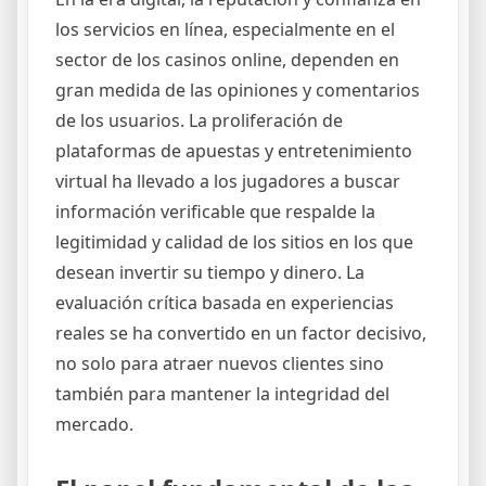
los servicios en línea, especialmente en el
sector de los casinos online, dependen en
gran medida de las opiniones y comentarios
de los usuarios. La proliferación de
plataformas de apuestas y entretenimiento
virtual ha llevado a los jugadores a buscar
información verificable que respalde la
legitimidad y calidad de los sitios en los que
desean invertir su tiempo y dinero. La
evaluación crítica basada en experiencias
reales se ha convertido en un factor decisivo,
no solo para atraer nuevos clientes sino
también para mantener la integridad del
mercado.