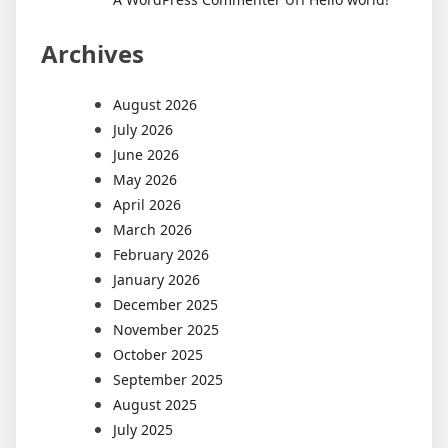
Archives
August 2026
July 2026
June 2026
May 2026
April 2026
March 2026
February 2026
January 2026
December 2025
November 2025
October 2025
September 2025
August 2025
July 2025