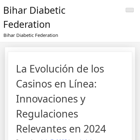
Skip
Bihar Diabetic
to
content
Federation
Bihar Diabetic Federation
La Evolución de los
Casinos en Línea:
Innovaciones y
Regulaciones
Relevantes en 2024