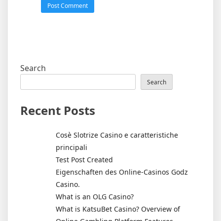
Search
Search
Recent Posts
Cosè Slotrize Casino e caratteristiche
principali
Test Post Created
Eigenschaften des Online-Casinos Godz
Casino.
What is an OLG Casino?
What is KatsuBet Casino? Overview of