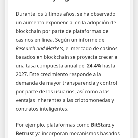
Durante los últimos años, se ha observado
un aumento exponencial en la adopción de
blockchain por parte de plataformas de
casinos en línea. Según un informe de
Research and Markets
, el mercado de casinos
basados en blockchain se proyecta crecer a
una tasa compuesta anual del
24.4%
hasta
2027. Este crecimiento responde a la
demanda de mayor transparencia y control
por parte de los usuarios, así como a las
ventajas inherentes a las criptomonedas y
contratos inteligentes.
Por ejemplo, plataformas como
BitStarz
y
Betrust
ya incorporan mecanismos basados