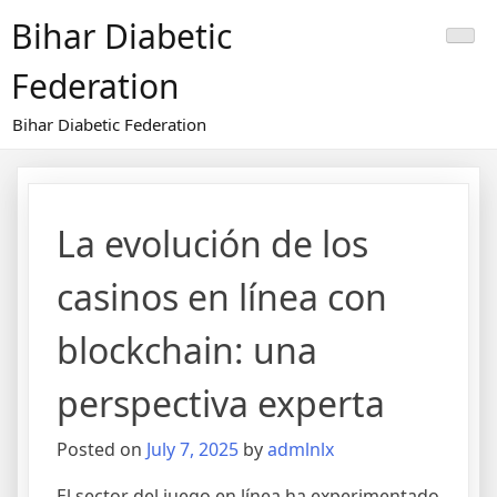
Skip
Bihar Diabetic
to
content
Federation
Bihar Diabetic Federation
La evolución de los
casinos en línea con
blockchain: una
perspectiva experta
Posted on
July 7, 2025
by
admlnlx
El sector del juego en línea ha experimentado