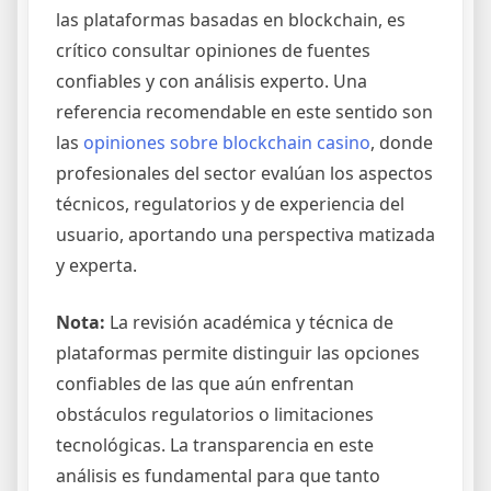
las plataformas basadas en blockchain, es
crítico consultar opiniones de fuentes
confiables y con análisis experto. Una
referencia recomendable en este sentido son
las
opiniones sobre blockchain casino
, donde
profesionales del sector evalúan los aspectos
técnicos, regulatorios y de experiencia del
usuario, aportando una perspectiva matizada
y experta.
Nota:
La revisión académica y técnica de
plataformas permite distinguir las opciones
confiables de las que aún enfrentan
obstáculos regulatorios o limitaciones
tecnológicas. La transparencia en este
análisis es fundamental para que tanto