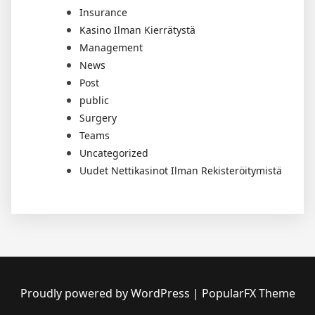
Insurance
Kasino Ilman Kierrätystä
Management
News
Post
public
Surgery
Teams
Uncategorized
Uudet Nettikasinot Ilman Rekisteröitymistä
Proudly powered by WordPress
|
PopularFX Theme