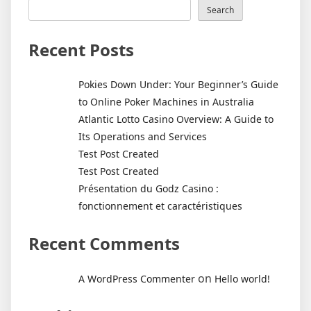
Search
Recent Posts
Pokies Down Under: Your Beginner’s Guide
to Online Poker Machines in Australia
Atlantic Lotto Casino Overview: A Guide to
Its Operations and Services
Test Post Created
Test Post Created
Présentation du Godz Casino :
fonctionnement et caractéristiques
Recent Comments
on
A WordPress Commenter
Hello world!