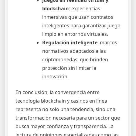
blockchain
: experiencias
inmersivas que usan contratos
inteligentes para garantizar juego
limpio en entornos virtuales.
Regulación inteligente
: marcos
normativos adaptados a las
criptomonedas, que brinden
protección sin limitar la
innovación.
En conclusión, la convergencia entre
tecnología blockchain y casinos en línea
representa no solo una tendencia, sino una
transformación necesaria para un sector que
busca mayor confianza y transparencia. La
lectura de opiniones especializadas como las