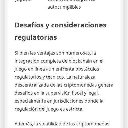
autocumplibles
Desafíos y consideraciones
regulatorias
Si bien las ventajas son numerosas, la
integración completa de blockchain en el
juego en línea aún enfrenta obstáculos
regulatorios y técnicos. La naturaleza
descentralizada de las criptomonedas genera
desafíos en la supervisión fiscal y legal,
especialmente en jurisdicciones donde la
regulación del juego es estricta.
Además, la volatilidad de las criptomonedas