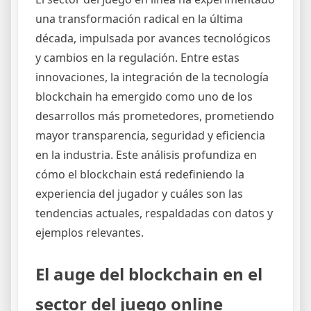
una transformación radical en la última
década, impulsada por avances tecnológicos
y cambios en la regulación. Entre estas
innovaciones, la integración de la tecnología
blockchain ha emergido como uno de los
desarrollos más prometedores, prometiendo
mayor transparencia, seguridad y eficiencia
en la industria. Este análisis profundiza en
cómo el blockchain está redefiniendo la
experiencia del jugador y cuáles son las
tendencias actuales, respaldadas con datos y
ejemplos relevantes.
El auge del blockchain en el
sector del juego online