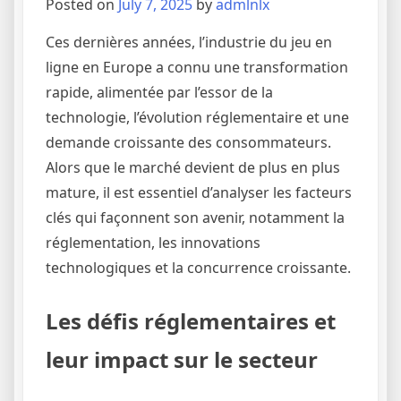
Posted on
July 7, 2025
by
admlnlx
Ces dernières années, l’industrie du jeu en
ligne en Europe a connu une transformation
rapide, alimentée par l’essor de la
technologie, l’évolution réglementaire et une
demande croissante des consommateurs.
Alors que le marché devient de plus en plus
mature, il est essentiel d’analyser les facteurs
clés qui façonnent son avenir, notamment la
réglementation, les innovations
technologiques et la concurrence croissante.
Les défis réglementaires et
leur impact sur le secteur