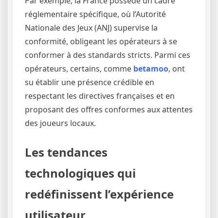
Par exemple, la France possède un cadre
réglementaire spécifique, où l’Autorité
Nationale des Jeux (ANJ) supervise la
conformité, obligeant les opérateurs à se
conformer à des standards stricts. Parmi ces
opérateurs, certains, comme
betamoo
, ont
su établir une présence crédible en
respectant les directives françaises et en
proposant des offres conformes aux attentes
des joueurs locaux.
Les tendances
technologiques qui
redéfinissent l’expérience
utilisateur