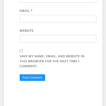
EMAIL
*
WEBSITE
SAVE MY NAME, EMAIL, AND WEBSITE IN
THIS BROWSER FOR THE NEXT TIME I
COMMENT.