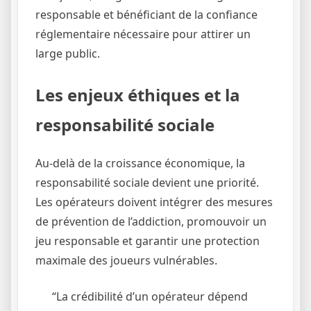
responsable et bénéficiant de la confiance
réglementaire nécessaire pour attirer un
large public.
Les enjeux éthiques et la
responsabilité sociale
Au-delà de la croissance économique, la
responsabilité sociale devient une priorité.
Les opérateurs doivent intégrer des mesures
de prévention de l’addiction, promouvoir un
jeu responsable et garantir une protection
maximale des joueurs vulnérables.
“La crédibilité d’un opérateur dépend