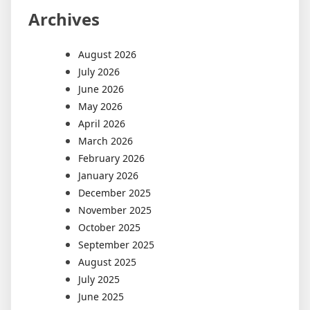
Archives
August 2026
July 2026
June 2026
May 2026
April 2026
March 2026
February 2026
January 2026
December 2025
November 2025
October 2025
September 2025
August 2025
July 2025
June 2025