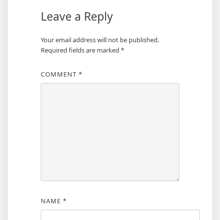
Leave a Reply
Your email address will not be published.
Required fields are marked
*
COMMENT
*
NAME
*