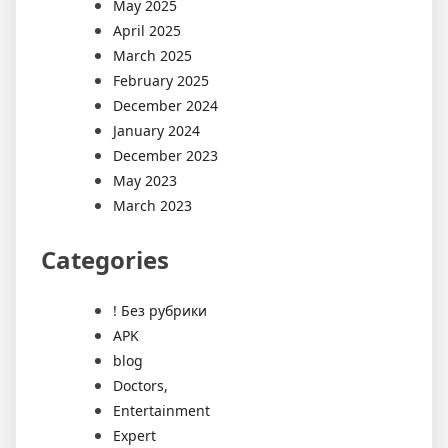
May 2025
April 2025
March 2025
February 2025
December 2024
January 2024
December 2023
May 2023
March 2023
Categories
! Без рубрики
APK
blog
Doctors,
Entertainment
Expert