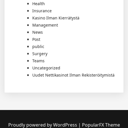
Health
Insurance
Kasino Ilman Kierrätystä
Management
News
Post
public
Surgery
Teams
Uncategorized
Uudet Nettikasinot Ilman Rekisteröitymistä
Proudly powered by WordPress
|
PopularFX Theme