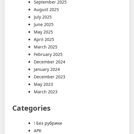
September 2025
August 2025
July 2025
June 2025
May 2025
April 2025
March 2025
February 2025
December 2024
January 2024
December 2023
May 2023
March 2023
Categories
! Без рубрики
APK