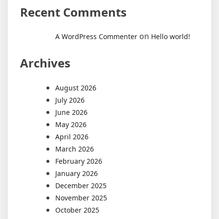
Recent Comments
on
A WordPress Commenter
Hello world!
Archives
August 2026
July 2026
June 2026
May 2026
April 2026
March 2026
February 2026
January 2026
December 2025
November 2025
October 2025