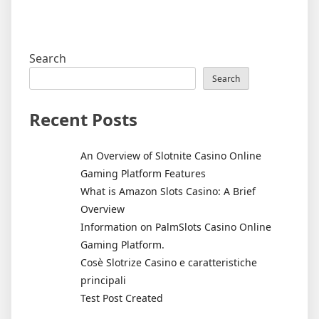
Search
Search
Recent Posts
An Overview of Slotnite Casino Online
Gaming Platform Features
What is Amazon Slots Casino: A Brief
Overview
Information on PalmSlots Casino Online
Gaming Platform.
Cosè Slotrize Casino e caratteristiche
principali
Test Post Created