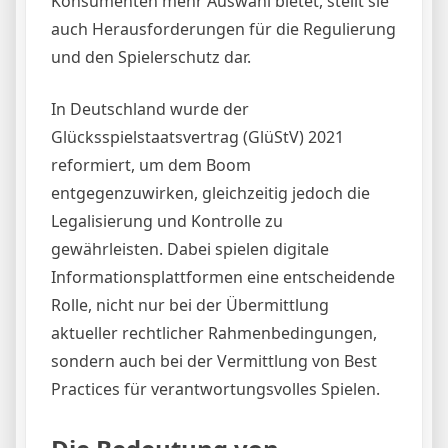
Konsumenten mehr Auswahl bietet, stellt sie
auch Herausforderungen für die Regulierung
und den Spielerschutz dar.
In Deutschland wurde der
Glücksspielstaatsvertrag (GlüStV) 2021
reformiert, um dem Boom
entgegenzuwirken, gleichzeitig jedoch die
Legalisierung und Kontrolle zu
gewährleisten. Dabei spielen digitale
Informationsplattformen eine entscheidende
Rolle, nicht nur bei der Übermittlung
aktueller rechtlicher Rahmenbedingungen,
sondern auch bei der Vermittlung von Best
Practices für verantwortungsvolles Spielen.