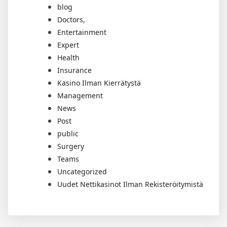
blog
Doctors,
Entertainment
Expert
Health
Insurance
Kasino Ilman Kierrätystä
Management
News
Post
public
Surgery
Teams
Uncategorized
Uudet Nettikasinot Ilman Rekisteröitymistä