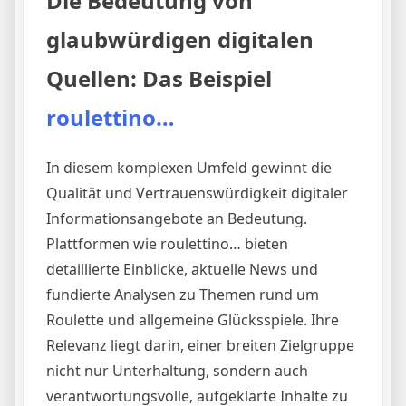
Die Bedeutung von
glaubwürdigen digitalen
Quellen: Das Beispiel
roulettino…
In diesem komplexen Umfeld gewinnt die
Qualität und Vertrauenswürdigkeit digitaler
Informationsangebote an Bedeutung.
Plattformen wie roulettino… bieten
detaillierte Einblicke, aktuelle News und
fundierte Analysen zu Themen rund um
Roulette und allgemeine Glücksspiele. Ihre
Relevanz liegt darin, einer breiten Zielgruppe
nicht nur Unterhaltung, sondern auch
verantwortungsvolle, aufgeklärte Inhalte zu