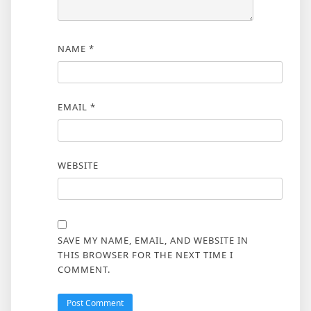
NAME
*
EMAIL
*
WEBSITE
SAVE MY NAME, EMAIL, AND WEBSITE IN
THIS BROWSER FOR THE NEXT TIME I
COMMENT.