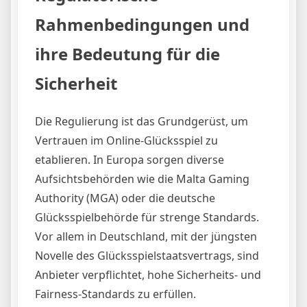
Rahmenbedingungen und
ihre Bedeutung für die
Sicherheit
Die Regulierung ist das Grundgerüst, um
Vertrauen im Online-Glücksspiel zu
etablieren. In Europa sorgen diverse
Aufsichtsbehörden wie die Malta Gaming
Authority (MGA) oder die deutsche
Glücksspielbehörde für strenge Standards.
Vor allem in Deutschland, mit der jüngsten
Novelle des Glücksspielstaatsvertrags, sind
Anbieter verpflichtet, hohe Sicherheits- und
Fairness-Standards zu erfüllen.