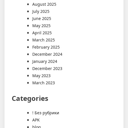
August 2025
July 2025
June 2025
May 2025
April 2025
March 2025
February 2025
December 2024
January 2024
December 2023
May 2023
March 2023
Categories
! Без рубрики
APK
blog