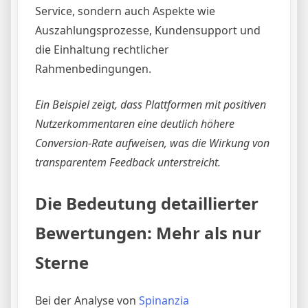
Service, sondern auch Aspekte wie
Auszahlungsprozesse, Kundensupport und
die Einhaltung rechtlicher
Rahmenbedingungen.
Ein Beispiel zeigt, dass Plattformen mit positiven
Nutzerkommentaren eine deutlich höhere
Conversion-Rate aufweisen, was die Wirkung von
transparentem Feedback unterstreicht.
Die Bedeutung detaillierter
Bewertungen: Mehr als nur
Sterne
Bei der Analyse von
Spinanzia