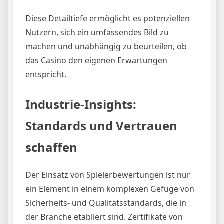
Diese Detailtiefe ermöglicht es potenziellen
Nutzern, sich ein umfassendes Bild zu
machen und unabhängig zu beurteilen, ob
das Casino den eigenen Erwartungen
entspricht.
Industrie-Insights:
Standards und Vertrauen
schaffen
Der Einsatz von Spielerbewertungen ist nur
ein Element in einem komplexen Gefüge von
Sicherheits- und Qualitätsstandards, die in
der Branche etabliert sind. Zertifikate von