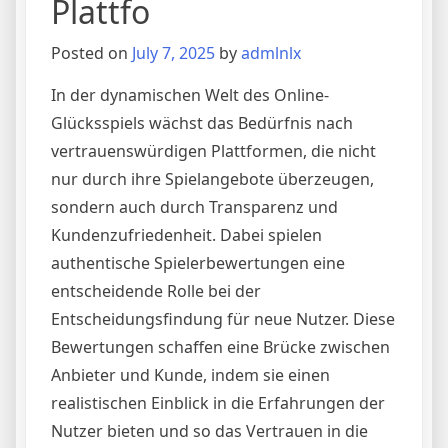
Plattfo
Posted on
July 7, 2025
by
admlnlx
In der dynamischen Welt des Online-
Glücksspiels wächst das Bedürfnis nach
vertrauenswürdigen Plattformen, die nicht
nur durch ihre Spielangebote überzeugen,
sondern auch durch Transparenz und
Kundenzufriedenheit. Dabei spielen
authentische
Spielerbewertungen
eine
entscheidende Rolle bei der
Entscheidungsfindung für neue Nutzer. Diese
Bewertungen schaffen eine Brücke zwischen
Anbieter und Kunde, indem sie einen
realistischen Einblick in die Erfahrungen der
Nutzer bieten und so das Vertrauen in die