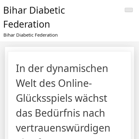
Skip
Bihar Diabetic
to
content
Federation
Bihar Diabetic Federation
In der dynamischen
Welt des Online-
Glücksspiels wächst
das Bedürfnis nach
vertrauenswürdigen