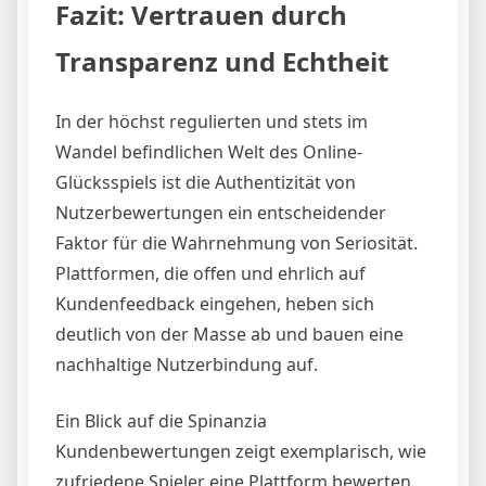
Fazit: Vertrauen durch
Transparenz und Echtheit
In der höchst regulierten und stets im
Wandel befindlichen Welt des Online-
Glücksspiels ist die Authentizität von
Nutzerbewertungen ein entscheidender
Faktor für die Wahrnehmung von Seriosität.
Plattformen, die offen und ehrlich auf
Kundenfeedback eingehen, heben sich
deutlich von der Masse ab und bauen eine
nachhaltige Nutzerbindung auf.
Ein Blick auf die Spinanzia
Kundenbewertungen zeigt exemplarisch, wie
zufriedene Spieler eine Plattform bewerten