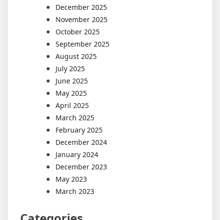
December 2025
November 2025
October 2025
September 2025
August 2025
July 2025
June 2025
May 2025
April 2025
March 2025
February 2025
December 2024
January 2024
December 2023
May 2023
March 2023
Categories