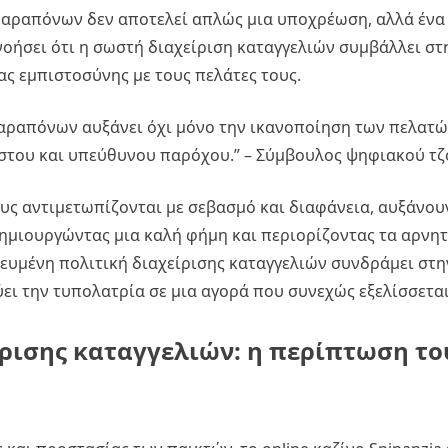
 παραπόνων δεν αποτελεί απλώς μια υποχρέωση, αλλά ένα
ανοήσει ότι η σωστή διαχείριση καταγγελιών συμβάλλει σ
ας εμπιστοσύνης με τους πελάτες τους.
αραπόνων αυξάνει όχι μόνο την ικανοποίηση των πελατώ
ιστου και υπεύθυνου παρόχου.” – Σύμβουλος ψηφιακού τ
τους αντιμετωπίζονται με σεβασμό και διαφάνεια, αυξάνου
ημιουργώντας μια καλή φήμη και περιορίζοντας τα αρνητ
ευμένη πολιτική διαχείρισης καταγγελιών συνδράμει στη
ύει την τυπολατρία σε μια αγορά που συνεχώς εξελίσσεται
ρισης καταγγελιών: η περίπτωση το