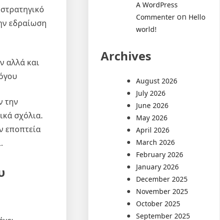
A WordPress
 στρατηγικό
on
Commenter
Hello
την εδραίωση
world!
Archives
ν αλλά και
ζόγου
August 2026
July 2026
ν την
June 2026
ικά σχόλια.
May 2026
ν εποπτεία
April 2026
March 2026
.
February 2026
January 2026
υ
December 2025
November 2025
October 2025
September 2025