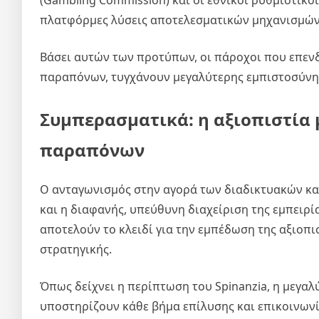
πλατφόρμες λύσεις αποτελεσματικών μηχανισμών
Βάσει αυτών των προτύπων, οι πάροχοι που επενδύ
παραπόνων, τυγχάνουν μεγαλύτερης εμπιστοσύνης 
Συμπερασματικά: η αξιοπιστία 
παραπόνων
Ο ανταγωνισμός στην αγορά των διαδικτυακών καζ
και η διαφανής, υπεύθυνη διαχείριση της εμπειρ
αποτελούν το κλειδί για την εμπέδωση της αξιοπι
στρατηγικής.
Όπως δείχνει η περίπτωση του Spinanzia, η μεγαλύ
υποστηρίζουν κάθε βήμα επίλυσης και επικοινωνί