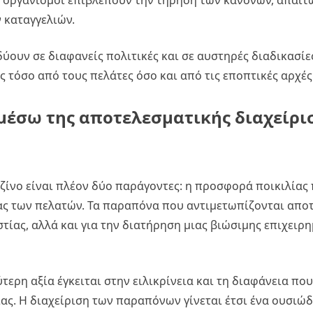
 καταγγελιών.
ουν σε διαφανείς πολιτικές και σε αυστηρές διαδικασίε
τόσο από τους πελάτες όσο και από τις εποπτικές αρχές
μέσω της αποτελεσματικής διαχείρι
ίνο είναι πλέον δύο παράγοντες: η προσφορά ποικιλίας
ίας των πελατών. Τα παραπόνα που αντιμετωπίζονται απο
στίας, αλλά και για την διατήρηση μιας βιώσιμης επιχειρ
τερη αξία έγκειται στην ειλικρίνεια και τη διαφάνεια που
ας. Η διαχείριση των παραπόνων γίνεται έτσι ένα ουσιώδ