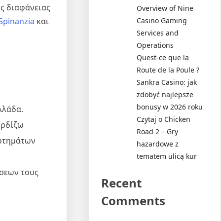
ης διαφάνειας
Overview of Nine
Casino Gaming
Spinanzia
και
Services and
Operations
Quest-ce que la
Route de la Poule ?
Sankra Casino: jak
zdobyć najlepsze
bonusy w 2026 roku
λλάδα.
Czytaj o Chicken
ερδίζω
Road 2 – Gry
ρωτημάτων
hazardowe z
tematem ulicą kur
σεων τους
Recent
Comments