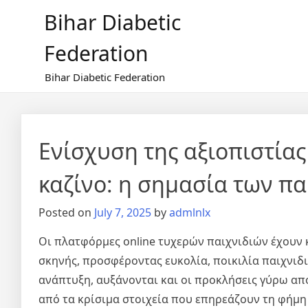
Skip
Bihar Diabetic
to
content
Federation
Bihar Diabetic Federation
Ενίσχυση της αξιοπιστίας
καζίνο: η σημασία των πα
Posted on
July 7, 2025
by
admlnlx
Οι πλατφόρμες online τυχερών παιχνιδιών έχουν
σκηνής, προσφέροντας ευκολία, ποικιλία παιχνιδ
ανάπτυξη, αυξάνονται και οι προκλήσεις γύρω απ
από τα κρίσιμα στοιχεία που επηρεάζουν τη φήμη