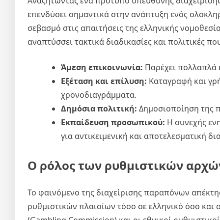
Αναζητώντας ένα πρότυπο υπεύθυνης διαχείρισης κ
επενδύσει σημαντικά στην ανάπτυξη ενός ολοκλ
σεβασμό στις απαιτήσεις της ελληνικής νομοθεσί
αναπτύσσει τακτικά διαδικασίες και πολιτικές πο
Άμεση επικοινωνία:
Παρέχει πολλαπλά κ
Εξέταση και επίλυση:
Καταγραφή και γρή
χρονοδιαγράμματα.
Δημόσια πολιτική:
Δημοσιοποίηση της π
Εκπαίδευση προσωπικού:
Η συνεχής εν
για αντικειμενική και αποτελεσματική δι
Ο ρόλος των ρυθμιστικών αρχώ
Το φαινόμενο της διαχείρισης παραπόνων απέκτ
ρυθμιστικών πλαισίων τόσο σε ελληνικό όσο και
(Gambling Commission) και οι εθνικοί ρυθμιστικο