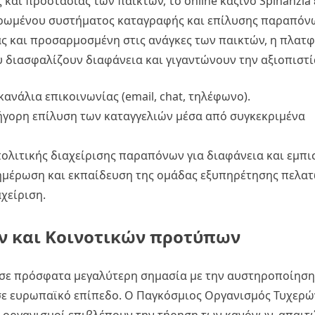
αι προστασίας των παικτών, το online καζίνο Spinanzia 
ηρωμένου συστήματος καταγραφής και επίλυσης παραπόν
ας και προσαρμοσμένη στις ανάγκες των παικτών, η πλατ
υ διασφαλίζουν διαφάνεια και γιγαντώνουν την αξιοπιστί
ανάλια επικοινωνίας (email, chat, τηλέφωνο).
γορη επίλυση των καταγγελιών μέσα από συγκεκριμένα
ολιτικής διαχείρισης παραπόνων για διαφάνεια και εμπι
ημέρωση και εκπαίδευση της ομάδας εξυπηρέτησης πελατ
αχείριση.
ν και Κοινοτικών προτύπων
ησε πρόσφατα μεγαλύτερη σημασία με την αυστηροποίηση
 σε ευρωπαϊκό επίπεδο. Ο Παγκόσμιος Οργανισμός Τυχερώ
ί οργανισμοί επιβλέπουν την τήρηση των κανόνων, απαιτ