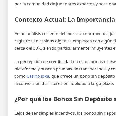
por la comunidad de jugadores expertos y ocasiona
Contexto Actual: La Importancia
En un análisis reciente del mercado europeo del j
registros en casinos digitales empiezan con algún 
cerca del
30%
, siendo particularmente influyentes e
La percepción de credibilidad en estos bonos es esen
plataforma y buscan pruebas de transparencia y con
como
Casino Joka
, que ofrece un bono sin depósito 
la conversión del interés en fidelidad a largo plazo.
¿Por qué los Bonos Sin Depósito s
Lejos de ser simples incentivos, los bonos sin dep