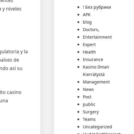
nentes
! Без рубрики
 y niveles
APK
blog
Doctors,
Entertainment
Expert
ulatoria y la
Health
países de
Insurance
Kasino Ilman
ndo así su
Kierrätystä
Management
News
ito casino
Post
 una
public
Surgery
Teams
Uncategorized