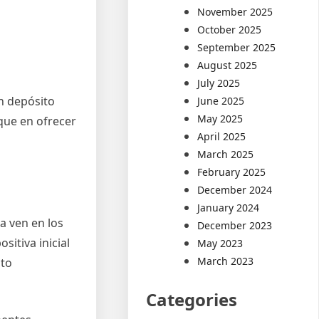
November 2025
October 2025
September 2025
August 2025
July 2025
n depósito
June 2025
May 2025
oque en ofrecer
April 2025
March 2025
February 2025
December 2024
January 2024
a ven en los
December 2023
sitiva inicial
May 2023
March 2023
ito
Categories