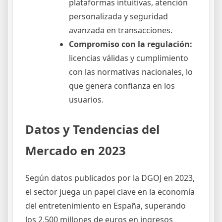
plataformas intuitivas, atención
personalizada y seguridad
avanzada en transacciones.
Compromiso con la regulación:
licencias válidas y cumplimiento
con las normativas nacionales, lo
que genera confianza en los
usuarios.
Datos y Tendencias del
Mercado en 2023
Según datos publicados por la DGOJ en 2023,
el sector juega un papel clave en la economía
del entretenimiento en España, superando
los 2.500 millones de euros en ingresos