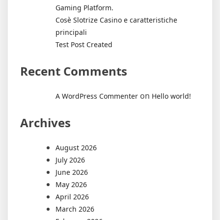
Gaming Platform.
Cosè Slotrize Casino e caratteristiche
principali
Test Post Created
Recent Comments
on
A WordPress Commenter
Hello world!
Archives
August 2026
July 2026
June 2026
May 2026
April 2026
March 2026