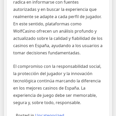
radica en informarse con fuentes
autorizadas y en buscar la experiencia que
realmente se adapte a cada perfil de jugador.
En este sentido, plataformas como
WolfCasino ofrecen un análisis profundo y
actualizado sobre la calidad y fiabilidad de los
casinos en España, ayudando a los usuarios a
tomar decisiones fundamentadas.
El compromiso con la responsabilidad social,
la protección del jugador y la innovación
tecnológica continúa marcando la diferencia
en los mejores casinos de España. La
experiencia de juego debe ser memorable,
segura y, sobre todo, responsable.
Posted in
Uncategorized