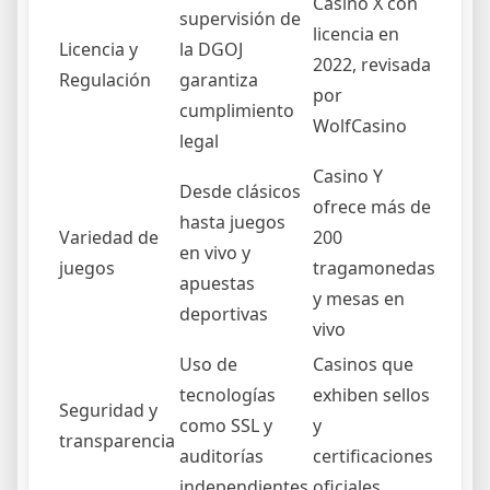
Casino X con
supervisión de
licencia en
Licencia y
la DGOJ
2022, revisada
Regulación
garantiza
por
cumplimiento
WolfCasino
legal
Casino Y
Desde clásicos
ofrece más de
hasta juegos
Variedad de
200
en vivo y
juegos
tragamonedas
apuestas
y mesas en
deportivas
vivo
Uso de
Casinos que
tecnologías
exhiben sellos
Seguridad y
como SSL y
y
transparencia
auditorías
certificaciones
independientes
oficiales