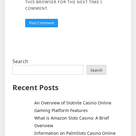
THIS BROWSER FOR THE NEXT TIME I
COMMENT.
Search
Search
Recent Posts
An Overview of Slotnite Casino Online
Gaming Platform Features
What is Amazon Slots Casino: A Brief
Overview
Information on PalmSlots Casino Online