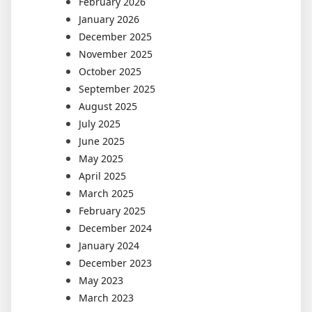
February 2026
January 2026
December 2025
November 2025
October 2025
September 2025
August 2025
July 2025
June 2025
May 2025
April 2025
March 2025
February 2025
December 2024
January 2024
December 2023
May 2023
March 2023