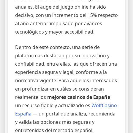
anuales. El auge del juego online ha sido
decisivo, con un incremento del 15% respecto
al año anterior, impulsado por avances
tecnológicos y mayor accesibilidad.
Dentro de este contexto, una serie de
plataformas destacan por su innovación y
confiabilidad, entre ellas, las que ofrecen una
experiencia segura y legal, conforme a la
normativa vigente. Para aquellos interesados
en profundizar en cuáles se consideran
realmente los
mejores casinos de España
,
un recurso fiable y actualizado es
WolfCasino
España
— un portal que analiza, recomienda
y valida las opciones más seguras y
entretenidas del mercado español.