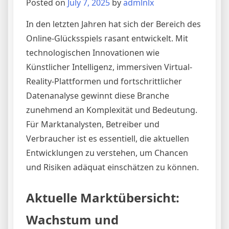
Posted on
July 7, 2025
by
admlnlx
In den letzten Jahren hat sich der Bereich des
Online-Glücksspiels rasant entwickelt. Mit
technologischen Innovationen wie
Künstlicher Intelligenz, immersiven Virtual-
Reality-Plattformen und fortschrittlicher
Datenanalyse gewinnt diese Branche
zunehmend an Komplexität und Bedeutung.
Für Marktanalysten, Betreiber und
Verbraucher ist es essentiell, die aktuellen
Entwicklungen zu verstehen, um Chancen
und Risiken adäquat einschätzen zu können.
Aktuelle Marktübersicht:
Wachstum und