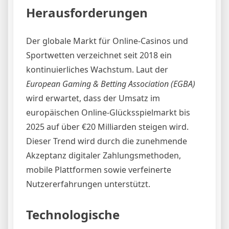
Herausforderungen
Der globale Markt für Online-Casinos und
Sportwetten verzeichnet seit 2018 ein
kontinuierliches Wachstum. Laut der
European Gaming & Betting Association (EGBA)
wird erwartet, dass der Umsatz im
europäischen Online-Glücksspielmarkt bis
2025 auf über
€20 Milliarden
steigen wird.
Dieser Trend wird durch die zunehmende
Akzeptanz digitaler Zahlungsmethoden,
mobile Plattformen sowie verfeinerte
Nutzererfahrungen unterstützt.
Technologische