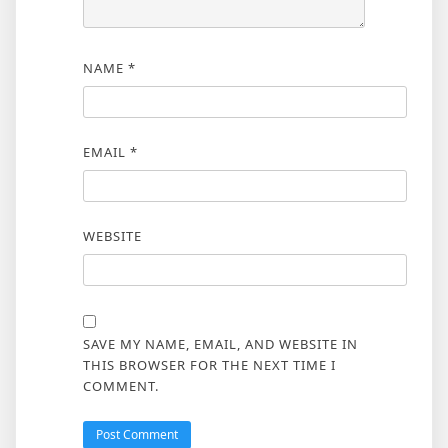
NAME
*
EMAIL
*
WEBSITE
SAVE MY NAME, EMAIL, AND WEBSITE IN
THIS BROWSER FOR THE NEXT TIME I
COMMENT.