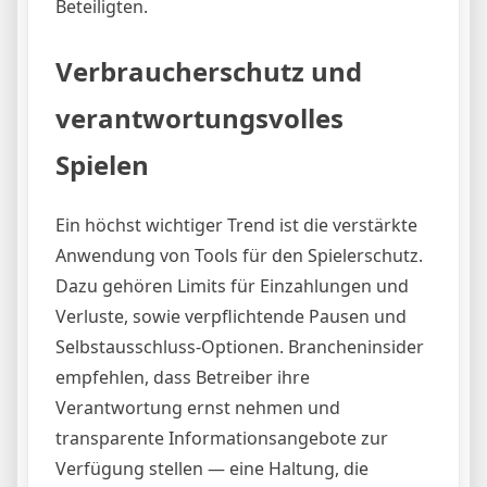
Beteiligten.
Verbraucherschutz und
verantwortungsvolles
Spielen
Ein höchst wichtiger Trend ist die verstärkte
Anwendung von Tools für den Spieler­schutz.
Dazu gehören Limits für Einzahlungen und
Verluste, sowie verpflichtende Pausen und
Selbstausschluss-Optionen. Brancheninsider
empfehlen, dass Betreiber ihre
Verantwortung ernst nehmen und
transparente Informationsangebote zur
Verfügung stellen — eine Haltung, die