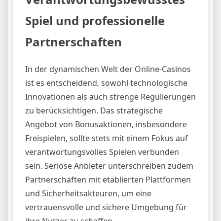
Spiel und professionelle
Partnerschaften
In der dynamischen Welt der Online-Casinos
ist es entscheidend, sowohl technologische
Innovationen als auch strenge Regulierungen
zu berücksichtigen. Das strategische
Angebot von Bonusaktionen, insbesondere
Freispielen, sollte stets mit einem Fokus auf
verantwortungsvolles Spielen verbunden
sein. Seriöse Anbieter unterschreiben zudem
Partnerschaften mit etablierten Plattformen
und Sicherheitsakteuren, um eine
vertrauensvolle und sichere Umgebung für