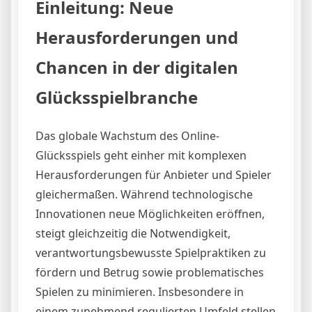
Einleitung: Neue
Herausforderungen und
Chancen in der digitalen
Glücksspielbranche
Das globale Wachstum des Online-
Glücksspiels geht einher mit komplexen
Herausforderungen für Anbieter und Spieler
gleichermaßen. Während technologische
Innovationen neue Möglichkeiten eröffnen,
steigt gleichzeitig die Notwendigkeit,
verantwortungsbewusste Spielpraktiken zu
fördern und Betrug sowie problematisches
Spielen zu minimieren. Insbesondere in
einem zunehmend regulierten Umfeld stellen