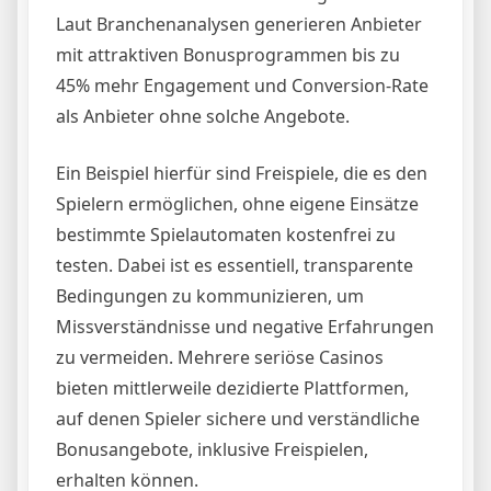
Laut Branchenanalysen generieren Anbieter
mit attraktiven Bonusprogrammen bis zu
45% mehr Engagement und Conversion-Rate
als Anbieter ohne solche Angebote.
Ein Beispiel hierfür sind Freispiele, die es den
Spielern ermöglichen, ohne eigene Einsätze
bestimmte Spielautomaten kostenfrei zu
testen. Dabei ist es essentiell, transparente
Bedingungen zu kommunizieren, um
Missverständnisse und negative Erfahrungen
zu vermeiden. Mehrere seriöse Casinos
bieten mittlerweile dezidierte Plattformen,
auf denen Spieler sichere und verständliche
Bonusangebote, inklusive Freispielen,
erhalten können.