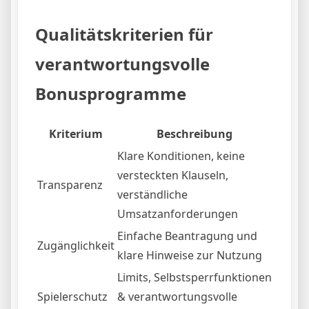
Qualitätskriterien für
verantwortungsvolle
Bonusprogramme
Kriterium
Beschreibung
Klare Konditionen, keine
versteckten Klauseln,
Transparenz
verständliche
Umsatzanforderungen
Einfache Beantragung und
Zugänglichkeit
klare Hinweise zur Nutzung
Limits, Selbstsperrfunktionen
Spielerschutz
& verantwortungsvolle