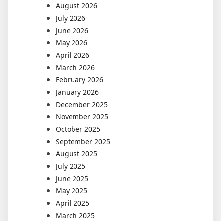
August 2026
July 2026
June 2026
May 2026
April 2026
March 2026
February 2026
January 2026
December 2025
November 2025
October 2025
September 2025
August 2025
July 2025
June 2025
May 2025
April 2025
March 2025