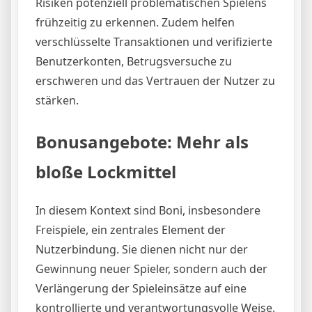
Risiken potenziell problematischen Spielens
frühzeitig zu erkennen. Zudem helfen
verschlüsselte Transaktionen und verifizierte
Benutzerkonten, Betrugsversuche zu
erschweren und das Vertrauen der Nutzer zu
stärken.
Bonusangebote: Mehr als
bloße Lockmittel
In diesem Kontext sind Boni, insbesondere
Freispiele, ein zentrales Element der
Nutzerbindung. Sie dienen nicht nur der
Gewinnung neuer Spieler, sondern auch der
Verlängerung der Spieleinsätze auf eine
kontrollierte und verantwortungsvolle Weise.