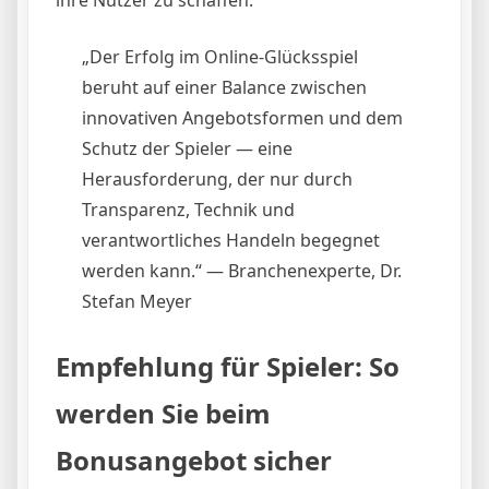
ihre Nutzer zu schaffen.
„Der Erfolg im Online-Glücksspiel
beruht auf einer Balance zwischen
innovativen Angebotsformen und dem
Schutz der Spieler — eine
Herausforderung, der nur durch
Transparenz, Technik und
verantwortliches Handeln begegnet
werden kann.“ — Branchenexperte, Dr.
Stefan Meyer
Empfehlung für Spieler: So
werden Sie beim
Bonusangebot sicher