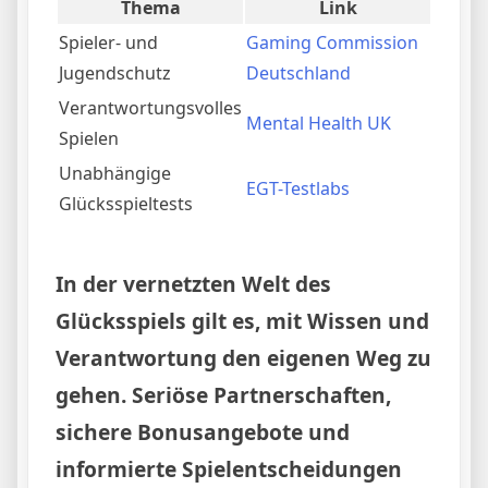
Thema
Link
Spieler- und
Gaming Commission
Jugendschutz
Deutschland
Verantwortungsvolles
Mental Health UK
Spielen
Unabhängige
EGT-Testlabs
Glücksspieltests
In der vernetzten Welt des
Glücksspiels gilt es, mit Wissen und
Verantwortung den eigenen Weg zu
gehen. Seriöse Partnerschaften,
sichere Bonusangebote und
informierte Spielentscheidungen