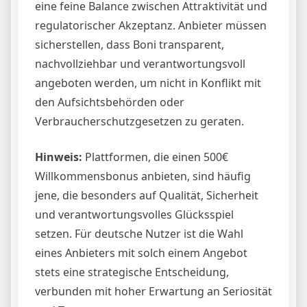
eine feine Balance zwischen Attraktivität und
regulatorischer Akzeptanz. Anbieter müssen
sicherstellen, dass Boni transparent,
nachvollziehbar und verantwortungsvoll
angeboten werden, um nicht in Konflikt mit
den Aufsichtsbehörden oder
Verbraucherschutzgesetzen zu geraten.
Hinweis:
Plattformen, die einen 500€
Willkommensbonus anbieten, sind häufig
jene, die besonders auf Qualität, Sicherheit
und verantwortungsvolles Glücksspiel
setzen. Für deutsche Nutzer ist die Wahl
eines Anbieters mit solch einem Angebot
stets eine strategische Entscheidung,
verbunden mit hoher Erwartung an Seriosität