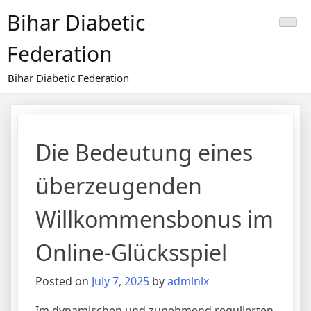
Skip
Bihar Diabetic
to
content
Federation
Bihar Diabetic Federation
Die Bedeutung eines
überzeugenden
Willkommensbonus im
Online-Glücksspiel
Posted on
July 7, 2025
by
admlnlx
Im dynamischen und zunehmend regulierten