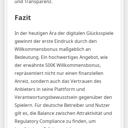
und Transparenz.
Fazit
In der heutigen Ära der digitalen Glücksspiele
gewinnt der erste Eindruck durch den
Willkommensbonus maßgeblich an
Bedeutung. Ein hochwertiges Angebot, wie
der erwähnte 500€ Willkommensbonus,
repräsentiert nicht nur einen finanziellen
Anreiz, sondern auch das Vertrauen des
Anbieters in seine Plattform und
Verantwortungsbewusstsein gegenüber den
Spielern. Für deutsche Betreiber und Nutzer
gilt es, die Balance zwischen Attraktivität und
Regulatory Compliance zu finden, um