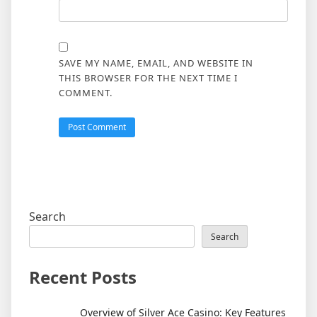
SAVE MY NAME, EMAIL, AND WEBSITE IN
THIS BROWSER FOR THE NEXT TIME I
COMMENT.
Search
Search
Recent Posts
Overview of Silver Ace Casino: Key Features