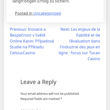
langfristigen Erfolg zu sichern.
Posted in
Uncategorized
Post
Previous:
Inovace a
Next:
Les enjeux de la
Bezpečnost v Světě
fiabilité et de
navigation
Online Kasin: Případová
l’évaluation dans
Studie na Příkladu
l’industrie des jeux en
CelsiusCasino
ligne : focus sur Tucan
Casino
Leave a Reply
Your email address will not be published.
Required fields are marked
*