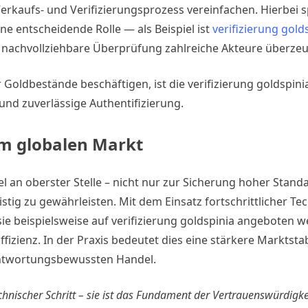
Verkaufs- und Verifizierungsprozess vereinfachen. Hierbei sp
ne entscheidende Rolle — als Beispiel ist
verifizierung gold
d nachvollziehbare Überprüfung zahlreiche Akteure überzeu
er Goldbestände beschäftigen, ist die verifizierung goldspini
und zuverlässige Authentifizierung.
em globalen Markt
 an oberster Stelle – nicht nur zur Sicherung hoher Stand
tig zu gewährleisten. Mit dem Einsatz fortschrittlicher Te
sie beispielsweise auf verifizierung goldspinia angeboten w
izienz. In der Praxis bedeutet dies eine stärkere Marktstab
rantwortungsbewussten Handel.
echnischer Schritt – sie ist das Fundament der Vertrauenswürdigke