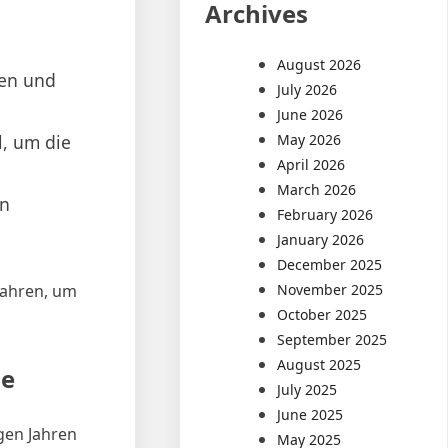
Archives
August 2026
fen und
July 2026
June 2026
May 2026
l, um die
April 2026
March 2026
on
February 2026
January 2026
December 2025
November 2025
fahren, um
October 2025
September 2025
August 2025
ie
July 2025
June 2025
igen Jahren
May 2025