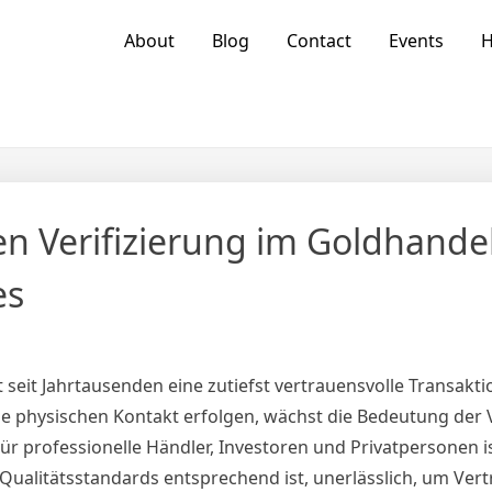
About
Blog
Contact
Events
n Verifizierung im Goldhandel
es
 seit Jahrtausenden eine zutiefst vertrauensvolle Transaktio
hne physischen Kontakt erfolgen, wächst die Bedeutung der 
ür professionelle Händler, Investoren und Privatpersonen is
Qualitätsstandards entsprechend ist, unerlässlich, um Ver