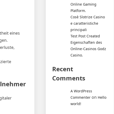
Online Gaming
Platform.
Cosè Slotrize Casino
e caratteristiche
principali
theit eines
Test Post Created
gen.
Eigenschaften des
rluste,
Online-Casinos Godz
Casino.
zierte
Recent
Comments
eilnehmer
A WordPress
on
Commenter
Hello
italer
world!