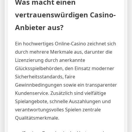
Was macht einen
vertrauenswürdigen Casino-
Anbieter aus?
Ein hochwertiges Online-Casino zeichnet sich
durch mehrere Merkmale aus, darunter die
Lizenzierung durch anerkannte
Glücksspielbehörden, den Einsatz moderner
Sicherheitsstandards, faire
Gewinnbedingungen sowie ein transparenter
Kundenservice. Zusätzlich sind vielfältige
Spielangebote, schnelle Auszahlungen und
verantwortungsvolles Spielen zentrale
Qualitätsmerkmale.