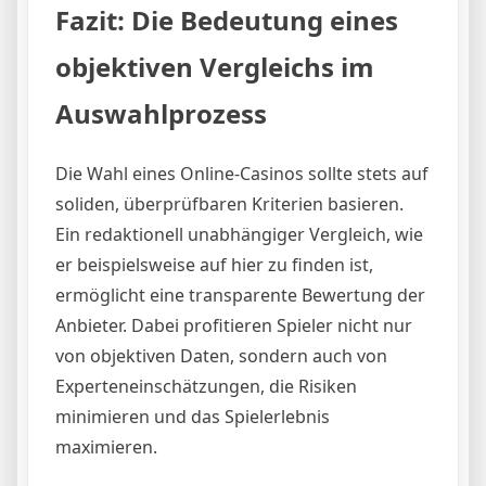
Fazit: Die Bedeutung eines
objektiven Vergleichs im
Auswahlprozess
Die Wahl eines Online-Casinos sollte stets auf
soliden, überprüfbaren Kriterien basieren.
Ein redaktionell unabhängiger Vergleich, wie
er beispielsweise auf hier zu finden ist,
ermöglicht eine transparente Bewertung der
Anbieter. Dabei profitieren Spieler nicht nur
von objektiven Daten, sondern auch von
Experteneinschätzungen, die Risiken
minimieren und das Spielerlebnis
maximieren.