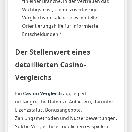
“In einer Branche, in der Vertrauen das
Wichtigste ist, bieten zuverlässige
Vergleichsportale eine essentielle
Orientierungshilfe für informierte
Entscheidungen.”
Der Stellenwert eines
detaillierten Casino-
Vergleichs
Ein
Casino Vergleich
aggregiert
umfangreiche Daten zu Anbietern, darunter
Lizenzstatus, Bonusangebote,
Zahlungsmethoden und Nutzerbewertungen.
Solche Vergleiche ermöglichen es Spielern,