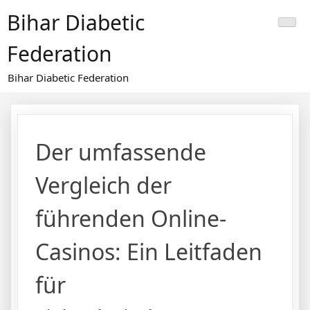
Skip
Bihar Diabetic
to
content
Federation
Bihar Diabetic Federation
Der umfassende
Vergleich der
führenden Online-
Casinos: Ein Leitfaden
für