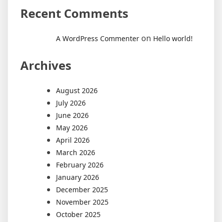
Recent Comments
on
A WordPress Commenter
Hello world!
Archives
August 2026
July 2026
June 2026
May 2026
April 2026
March 2026
February 2026
January 2026
December 2025
November 2025
October 2025