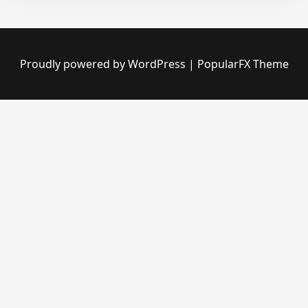
Proudly powered by WordPress
|
PopularFX Theme