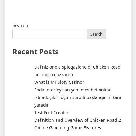
Search
Search
Recent Posts
Definizione e spiegazione di Chicken Road
nel gioco dazzardo.
What is Mr Sloty Casino?
Sadə interfeys ən yeni mostbet online
istifadəçiləri üçün sürətli başlanğıc imkanı
yaradır
Test Post Created
Definition and Overview of Chicken Road 2
Online Gambling Game Features