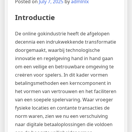
Posted on
July 7, 2025
by
admlnlx
Introductie
De online gokindustrie heeft de afgelopen
decennia een indrukwekkende transformatie
doorgemaakt, waarbij technologische
innovatie en regelgeving hand in hand gaan
om een veilige en betrouwbare omgeving te
creëren voor spelers. In dit kader vormen
betalingsmethoden een kerncomponent in
het vormen van vertrouwen en het faciliteren
van een soepele spelervaring. Waar vroeger
fysieke locaties en contante transacties de
norm waren, zien we nu een verschuiving
naar digitale betaaloplossingen die voldoen