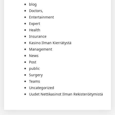
blog
Doctors,
Entertainment
Expert
Health
Insurance
Kasino Ilman Kierrätystä
Management
News
Post
public
Surgery
Teams
Uncategorized
Uudet Nettikasinot Ilman Rekisteröitymistä