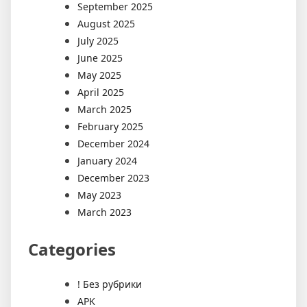
September 2025
August 2025
July 2025
June 2025
May 2025
April 2025
March 2025
February 2025
December 2024
January 2024
December 2023
May 2023
March 2023
Categories
! Без рубрики
APK