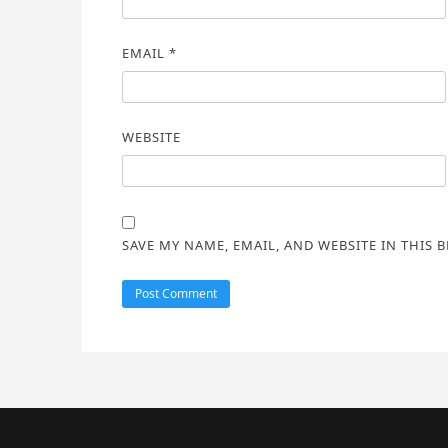
EMAIL
*
WEBSITE
SAVE MY NAME, EMAIL, AND WEBSITE IN THIS 