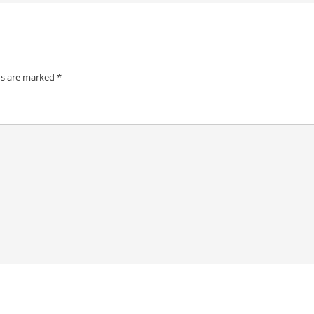
ds are marked
*