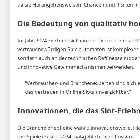
da sie Herangehensweisen, Chancen und Risiken in
Die Bedeutung von qualitativ h
Im Jahr 2024 zeichnet sich ein deutlicher Trend ab
vertrauenswürdigen Spielautomaten ist komplexer d
sondern auch an der technischen Raffinesse moderner
und innovative Gewinnmechanismen verwenden.
“Verbraucher- und Branchenexperten sind sich e
das Vertrauen in Online-Slots unverzichtbar.”
Innovationen, die das Slot-Erleb
Die Branche erlebt eine wahre Innovationswelle. Hie
der Spiele im Jahr 2024 maßgeblich beeinflussen: