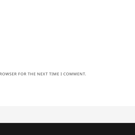
BROWSER FOR THE NEXT TIME I COMMENT.