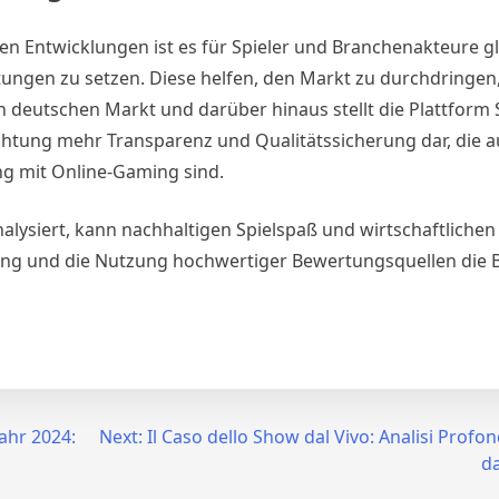
en Entwicklungen ist es für Spieler und Branchenakteure 
ertungen zu setzen. Diese helfen, den Markt zu durchdringen,
deutschen Markt und darüber hinaus stellt die Plattform S
htung mehr Transparenz und Qualitätssicherung dar, die a
g mit Online-Gaming sind.
alysiert, kann nachhaltigen Spielspaß und wirtschaftlichen
ldung und die Nutzung hochwertiger Bewertungsquellen die B
ahr 2024:
Next:
Il Caso dello Show dal Vivo: Analisi Prof
da