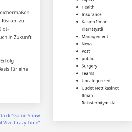
Health
gleichermaßen
Insurance
 Risiken zu
Kasino Ilman
lot-
Kierrätystä
Management
uch in Zukunft
News
Post
public
 Erfolg
Surgery
asis für eine
Teams
Uncategorized
Uudet Nettikasinot
Ilman
Rekisteröitymistä
onda di “Game Show
l Vivo Crazy Time”