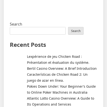
Search
Search
Recent Posts
Lexpérience de jeu Chicken Road :
Présentation et évaluation du système.
Bertil Casino Overview: A Brief Introduction
Características de Chicken Road 2: Un
juego de azar en línea.
Pokies Down Under: Your Beginner’s Guide
to Online Poker Machines in Australia
Atlantic Lotto Casino Overview: A Guide to
Its Operations and Services