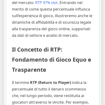
del mercato:
RTP 97% slot
. Entrando nel
merito di come questa percentuale influisca
sull’esperienza di gioco, illustreremo anche le
dinamiche di affidabilità e di sicurezza legate
alla trasparenza del gioco online, supportati
da dati di settore e analisi di mercato.
Il Concetto di RTP:
Fondamento di Gioco Equo e
Trasparente
Il termine
RTP (Return to Player)
indica la
percentuale di tutto il denaro scommesso
che, nel lungo periodo, viene restituita ai
giocatori attraverso le vincite. Per esempio,