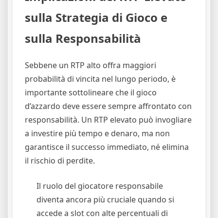
sulla Strategia di Gioco e
sulla Responsabilità
Sebbene un RTP alto offra maggiori
probabilità di vincita nel lungo periodo, è
importante sottolineare che il gioco
d’azzardo deve essere sempre affrontato con
responsabilità. Un RTP elevato può invogliare
a investire più tempo e denaro, ma non
garantisce il successo immediato, né elimina
il rischio di perdite.
Il ruolo del giocatore responsabile
diventa ancora più cruciale quando si
accede a slot con alte percentuali di