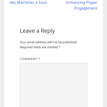
des Machines à Sous
Enhancing Player
Engagement
Leave a Reply
Your email address will not be published.
Required fields are marked
*
COMMENT
*