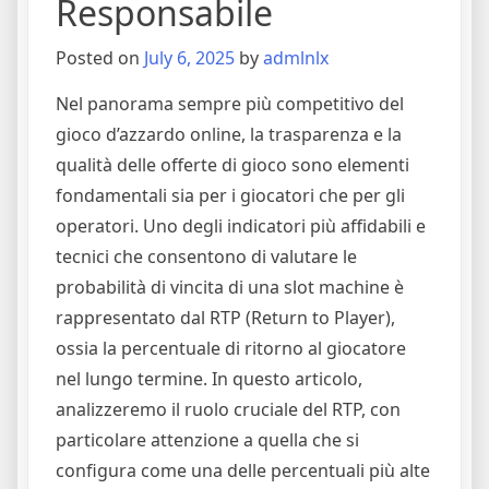
Responsabile
Posted on
July 6, 2025
by
admlnlx
Nel panorama sempre più competitivo del
gioco d’azzardo online, la trasparenza e la
qualità delle offerte di gioco sono elementi
fondamentali sia per i giocatori che per gli
operatori. Uno degli indicatori più affidabili e
tecnici che consentono di valutare le
probabilità di vincita di una slot machine è
rappresentato dal
RTP (Return to Player)
,
ossia la percentuale di ritorno al giocatore
nel lungo termine. In questo articolo,
analizzeremo il ruolo cruciale del RTP, con
particolare attenzione a quella che si
configura come una delle percentuali più alte