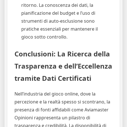
ritorno. La conoscenza dei dati, la
pianificazione del budget e l’uso di
strumenti di auto-esclusione sono
pratiche essenziali per mantenere il
gioco sotto controllo.
Conclusioni: La Ricerca della
Trasparenza e dell’Eccellenza
tramite Dati Certificati
Nell’industria del gioco online, dove la
percezione e la realtà spesso si scontrano, la
presenza di fonti affidabili come Aviamaster
Opinioni rappresenta un pilastro di
trasparenza e credibilità. La disponibilità di