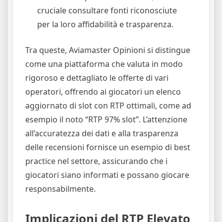
cruciale consultare fonti riconosciute
per la loro affidabilità e trasparenza.
Tra queste, Aviamaster Opinioni si distingue
come una piattaforma che valuta in modo
rigoroso e dettagliato le offerte di vari
operatori, offrendo ai giocatori un elenco
aggiornato di slot con RTP ottimali, come ad
esempio il noto
“RTP 97% slot”
. L’attenzione
all’accuratezza dei dati e alla trasparenza
delle recensioni fornisce un esempio di best
practice nel settore, assicurando che i
giocatori siano informati e possano giocare
responsabilmente.
Implicazioni del RTP Elevato