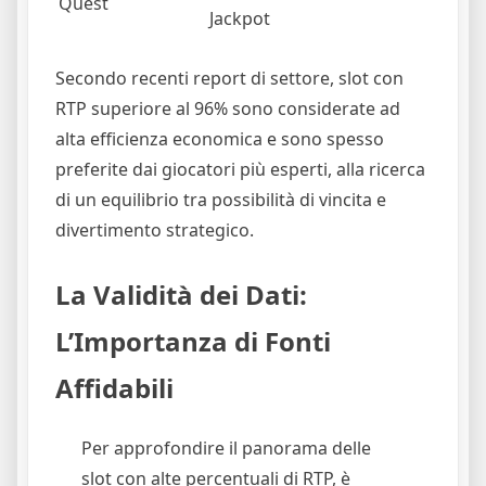
Quest
Jackpot
Secondo recenti report di settore, slot con
RTP superiore al 96% sono considerate ad
alta efficienza economica e sono spesso
preferite dai giocatori più esperti, alla ricerca
di un equilibrio tra possibilità di vincita e
divertimento strategico.
La Validità dei Dati:
L’Importanza di Fonti
Affidabili
Per approfondire il panorama delle
slot con alte percentuali di RTP, è