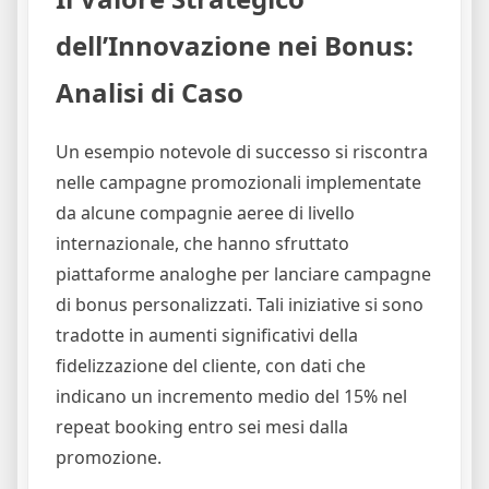
dell’Innovazione nei Bonus:
Analisi di Caso
Un esempio notevole di successo si riscontra
nelle campagne promozionali implementate
da alcune compagnie aeree di livello
internazionale, che hanno sfruttato
piattaforme analoghe per lanciare campagne
di bonus personalizzati. Tali iniziative si sono
tradotte in aumenti significativi della
fidelizzazione del cliente, con dati che
indicano un incremento medio del 15% nel
repeat booking entro sei mesi dalla
promozione.