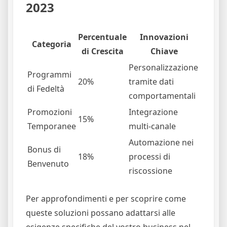
2023
Percentuale
Innovazioni
Categoria
di Crescita
Chiave
Personalizzazione
Programmi
20%
tramite dati
di Fedeltà
comportamentali
Promozioni
Integrazione
15%
Temporanee
multi-canale
Automazione nei
Bonus di
18%
processi di
Benvenuto
riscossione
Per approfondimenti e per scoprire come
queste soluzioni possano adattarsi alle