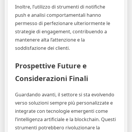
Inoltre, l’utilizzo di strumenti di notifiche
push e analisi comportamentali hanno
permesso di perfezionare ulteriormente le
strategie di engagement, contribuendo a
mantenere alta l’attenzione e la
soddisfazione dei clienti.
Prospettive Future e
Considerazioni Finali
Guardando avanti, il settore si sta evolvendo
verso soluzioni sempre più personalizzate e
integrate con tecnologie emergenti come
l’intelligenza artificiale e la blockchain. Questi
strumenti potrebbero rivoluzionare la