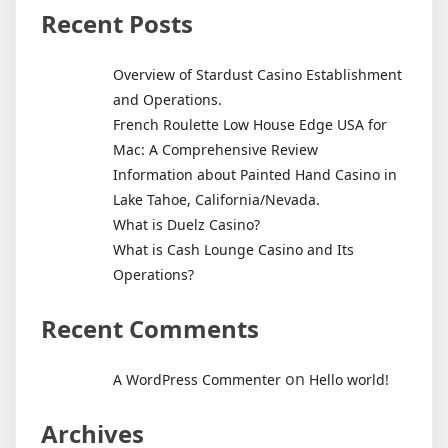
Recent Posts
Overview of Stardust Casino Establishment
and Operations.
French Roulette Low House Edge USA for
Mac: A Comprehensive Review
Information about Painted Hand Casino in
Lake Tahoe, California/Nevada.
What is Duelz Casino?
What is Cash Lounge Casino and Its
Operations?
Recent Comments
on
A WordPress Commenter
Hello world!
Archives