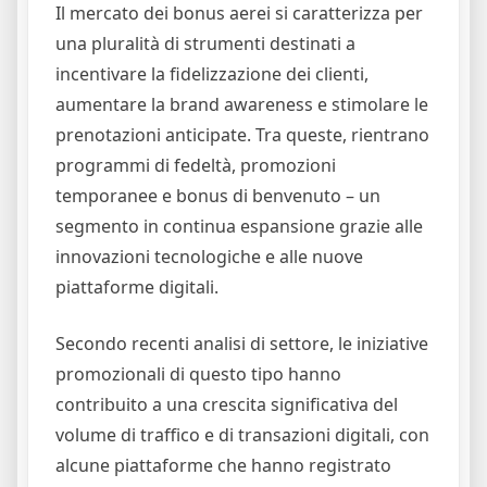
Il mercato dei bonus aerei si caratterizza per
una pluralità di strumenti destinati a
incentivare la fidelizzazione dei clienti,
aumentare la brand awareness e stimolare le
prenotazioni anticipate. Tra queste, rientrano
programmi di fedeltà, promozioni
temporanee e bonus di benvenuto – un
segmento in continua espansione grazie alle
innovazioni tecnologiche e alle nuove
piattaforme digitali.
Secondo recenti analisi di settore, le iniziative
promozionali di questo tipo hanno
contribuito a una crescita significativa del
volume di traffico e di transazioni digitali, con
alcune piattaforme che hanno registrato