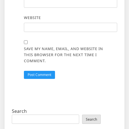
WEBSITE
SAVE MY NAME, EMAIL, AND WEBSITE IN
THIS BROWSER FOR THE NEXT TIME I
COMMENT.
Search
Search