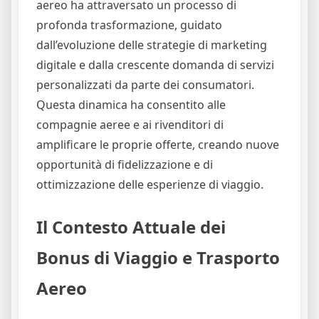
aereo ha attraversato un processo di
profonda trasformazione, guidato
dall’evoluzione delle strategie di marketing
digitale e dalla crescente domanda di servizi
personalizzati da parte dei consumatori.
Questa dinamica ha consentito alle
compagnie aeree e ai rivenditori di
amplificare le proprie offerte, creando nuove
opportunità di fidelizzazione e di
ottimizzazione delle esperienze di viaggio.
Il Contesto Attuale dei
Bonus di Viaggio e Trasporto
Aereo