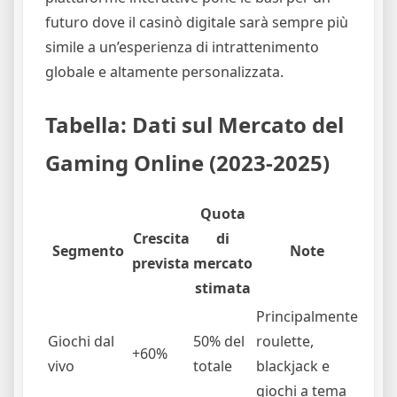
futuro dove il casinò digitale sarà sempre più
simile a un’esperienza di intrattenimento
globale e altamente personalizzata.
Tabella: Dati sul Mercato del
Gaming Online (2023-2025)
Quota
Crescita
di
Segmento
Note
prevista
mercato
stimata
Principalmente
Giochi dal
50% del
roulette,
+60%
vivo
totale
blackjack e
giochi a tema