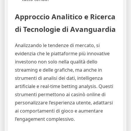
Approccio Analitico e Ricerca
di Tecnologie di Avanguardia
Analizzando le tendenze di mercato, si
evidenzia che le piattaforme più innovative
investono non solo nella qualità dello
streaming e delle grafiche, ma anche in
strumenti di analisi dei dati, intelligenza
artificiale e real-time betting analysis. Questi
strumenti permettono ai casinò online di
personalizzare l’esperienza utente, adattarsi
ai comportamenti di gioco e aumentare
l’engagement complessivo.