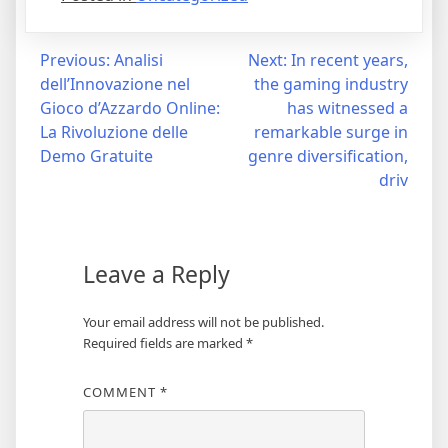
Post
Previous:
Analisi
Next:
In recent years,
dell’Innovazione nel
the gaming industry
navigation
Gioco d’Azzardo Online:
has witnessed a
La Rivoluzione delle
remarkable surge in
Demo Gratuite
genre diversification,
driv
Leave a Reply
Your email address will not be published.
Required fields are marked
*
COMMENT
*