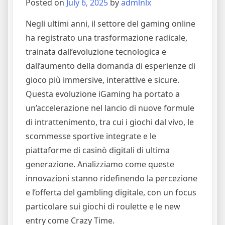
Posted on
July 6, 2025
by
admlnlx
Negli ultimi anni, il settore del gaming online
ha registrato una trasformazione radicale,
trainata dall’evoluzione tecnologica e
dall’aumento della domanda di esperienze di
gioco più immersive, interattive e sicure.
Questa evoluzione iGaming ha portato a
un’accelerazione nel lancio di nuove formule
di intrattenimento, tra cui i giochi dal vivo, le
scommesse sportive integrate e le
piattaforme di casinò digitali di ultima
generazione. Analizziamo come queste
innovazioni stanno ridefinendo la percezione
e l’offerta del gambling digitale, con un focus
particolare sui giochi di roulette e le new
entry come Crazy Time.