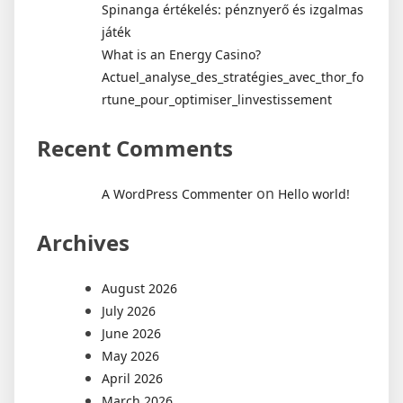
Spinanga értékelés: pénznyerő és izgalmas
játék
What is an Energy Casino?
Actuel_analyse_des_stratégies_avec_thor_fo
rtune_pour_optimiser_linvestissement
Recent Comments
on
A WordPress Commenter
Hello world!
Archives
August 2026
July 2026
June 2026
May 2026
April 2026
March 2026