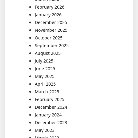
February 2026
January 2026
December 2025
November 2025
October 2025
September 2025
August 2025
July 2025
June 2025
May 2025
April 2025
March 2025
February 2025
December 2024
January 2024
December 2023
May 2023
March 2023