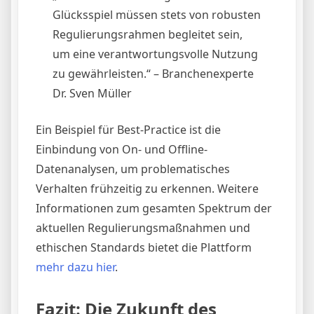
Glücksspiel müssen stets von robusten
Regulierungsrahmen begleitet sein,
um eine verantwortungsvolle Nutzung
zu gewährleisten.“ – Branchenexperte
Dr. Sven Müller
Ein Beispiel für Best-Practice ist die
Einbindung von On- und Offline-
Datenanalysen, um problematisches
Verhalten frühzeitig zu erkennen. Weitere
Informationen zum gesamten Spektrum der
aktuellen Regulierungsmaßnahmen und
ethischen Standards bietet die Plattform
mehr dazu hier
.
Fazit: Die Zukunft des