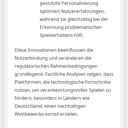
gestützte Personalisierung
optimiert Nutzererfahrungen,
während sie gleichzeitig bei der
Erkennung problematischen
Spielverhaltens hilft.
Diese Innovationen beeinflussen die
Nutzerbindung und veränderen die
regulatorischen Rahmenbedingungen
grundlegend. Fachliche Analysen zeigen, dass
Plattformen, die technologische Fortschritte
nutzen, um verantwortungsvolles Spielen zu
fördern, besonders in Ländern wie
Deutschland, einen nachhaltigen
Wettbewerbs-vorteil erzielen.