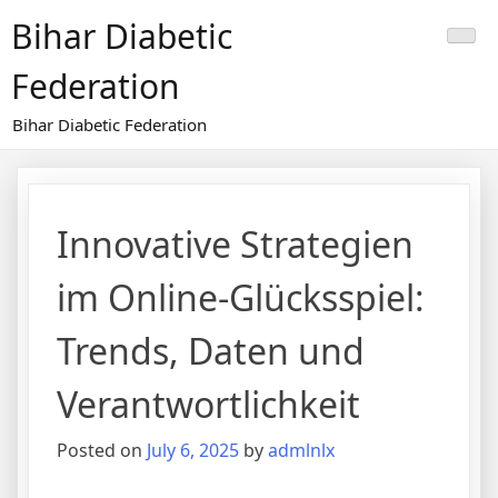
Skip
Bihar Diabetic
to
content
Federation
Bihar Diabetic Federation
Innovative Strategien
im Online-Glücksspiel:
Trends, Daten und
Verantwortlichkeit
Posted on
July 6, 2025
by
admlnlx