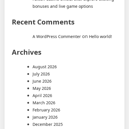
bonuses and live game options
Recent Comments
on
A WordPress Commenter
Hello world!
Archives
August 2026
July 2026
June 2026
May 2026
April 2026
March 2026
February 2026
January 2026
December 2025