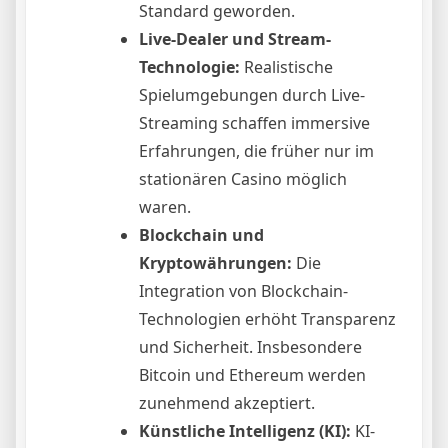
Standard geworden.
Live-Dealer und Stream-
Technologie:
Realistische
Spielumgebungen durch Live-
Streaming schaffen immersive
Erfahrungen, die früher nur im
stationären Casino möglich
waren.
Blockchain und
Kryptowährungen:
Die
Integration von Blockchain-
Technologien erhöht Transparenz
und Sicherheit. Insbesondere
Bitcoin und Ethereum werden
zunehmend akzeptiert.
Künstliche Intelligenz (KI):
KI-