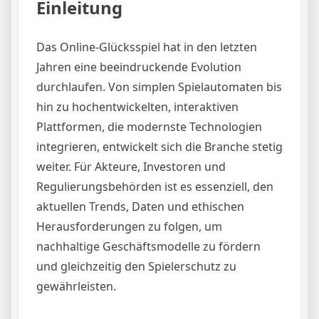
Einleitung
Das Online-Glücksspiel hat in den letzten
Jahren eine beeindruckende Evolution
durchlaufen. Von simplen Spielautomaten bis
hin zu hochentwickelten, interaktiven
Plattformen, die modernste Technologien
integrieren, entwickelt sich die Branche stetig
weiter. Für Akteure, Investoren und
Regulierungsbehörden ist es essenziell, den
aktuellen Trends, Daten und ethischen
Herausforderungen zu folgen, um
nachhaltige Geschäftsmodelle zu fördern
und gleichzeitig den Spielerschutz zu
gewährleisten.