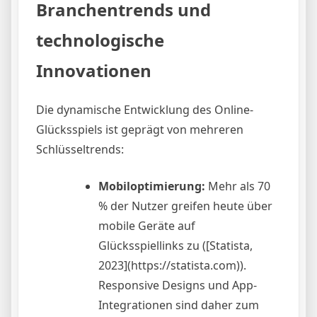
Branchentrends und
technologische
Innovationen
Die dynamische Entwicklung des Online-
Glücksspiels ist geprägt von mehreren
Schlüsseltrends:
Mobiloptimierung:
Mehr als 70
% der Nutzer greifen heute über
mobile Geräte auf
Glücksspiellinks zu ([Statista,
2023](https://statista.com)).
Responsive Designs und App-
Integrationen sind daher zum