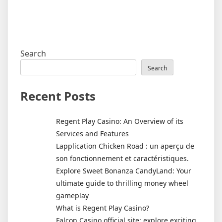
Search
Search
Recent Posts
Regent Play Casino: An Overview of its
Services and Features
Lapplication Chicken Road : un aperçu de
son fonctionnement et caractéristiques.
Explore Sweet Bonanza CandyLand: Your
ultimate guide to thrilling money wheel
gameplay
What is Regent Play Casino?
Falcon Casino official site: explore exciting