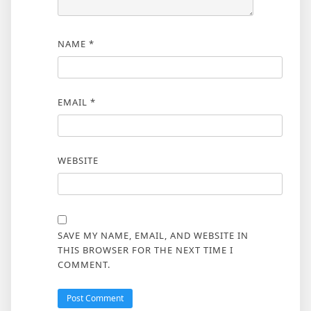
NAME
*
EMAIL
*
WEBSITE
SAVE MY NAME, EMAIL, AND WEBSITE IN
THIS BROWSER FOR THE NEXT TIME I
COMMENT.