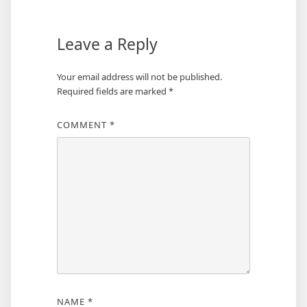
Leave a Reply
Your email address will not be published.
Required fields are marked
*
COMMENT
*
NAME
*