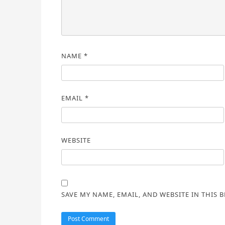
NAME
*
EMAIL
*
WEBSITE
SAVE MY NAME, EMAIL, AND WEBSITE IN THIS 