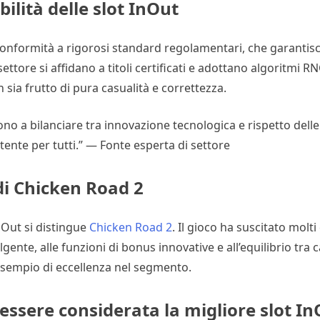
ilità delle slot InOut
 conformità a rigorosi standard regolamentari, che garantis
settore si affidano a titoli certificati e adottano algoritmi 
 sia frutto di pura casualità e correttezza.
cono a bilanciare tra innovazione tecnologica e rispetto dell
ente per tutti.” — Fonte esperta di settore
di Chicken Road 2
InOut si distingue
Chicken Road 2
. Il gioco ha suscitato molt
olgente, alle funzioni di bonus innovative e all’equilibrio tra 
esempio di eccellenza nel segmento.
ssere considerata la migliore slot In