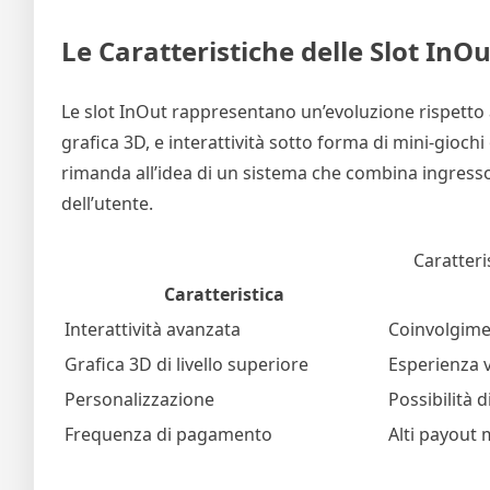
Le Caratteristiche delle Slot In
Le slot InOut rappresentano un’evoluzione rispetto a
grafica 3D, e interattività sotto forma di mini-gioch
rimanda all’idea di un sistema che combina ingresso
dell’utente.
Caratteri
Caratteristica
Interattività avanzata
Coinvolgimen
Grafica 3D di livello superiore
Esperienza v
Personalizzazione
Possibilità 
Frequenza di pagamento
Alti payout 