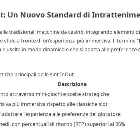
Out: Un Nuovo Standard di Intrattenim
lle tradizionali macchine da casinò, integrando elementi di
i o sfide a fronte di un’esperienza più immersiva. Il termine 
 e uscita in modo dinamico e che si adatta alle preferenze
stiche principali delle slot InOut
Descrizione
to attraverso mini-giochi e scelte strategiche
isiva più immersiva rispetto alle classiche slot
di adattare l’esperienza alle preferenze del giocatore
medi, con percentuali di ritorno (RTP) superiori al 95%