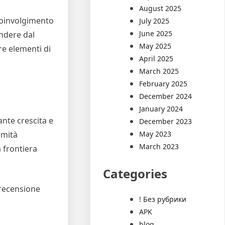
August 2025
 coinvolgimento
July 2025
June 2025
endere dal
May 2025
re elementi di
April 2025
March 2025
February 2025
December 2024
January 2024
ante crescita e
December 2023
rmità
May 2023
March 2023
 frontiera
Categories
 recensione
! Без рубрики
APK
blog