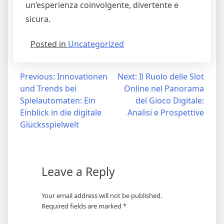
un’esperienza coinvolgente, divertente e
sicura.
Posted in
Uncategorized
Post
Previous:
Innovationen
Next:
Il Ruolo delle Slot
und Trends bei
Online nel Panorama
navigation
Spielautomaten: Ein
del Gioco Digitale:
Einblick in die digitale
Analisi e Prospettive
Glücksspielwelt
Leave a Reply
Your email address will not be published.
Required fields are marked
*