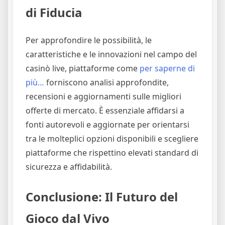
di Fiducia
Per approfondire le possibilità, le
caratteristiche e le innovazioni nel campo del
casinò live, piattaforme come
per saperne di
più…
forniscono analisi approfondite,
recensioni e aggiornamenti sulle migliori
offerte di mercato. È essenziale affidarsi a
fonti autorevoli e aggiornate per orientarsi
tra le molteplici opzioni disponibili e scegliere
piattaforme che rispettino elevati standard di
sicurezza e affidabilità.
Conclusione: Il Futuro del
Gioco dal Vivo