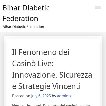
Skip
Bihar Diabetic
to
content
Federation
Bihar Diabetic Federation
Il Fenomeno dei
Casinò Live:
Innovazione, Sicurezza
e Strategie Vincenti
Posted on
July 6, 2025
by
admlnlx
Negli ultimi anni, l’avvento dei casinò live ha