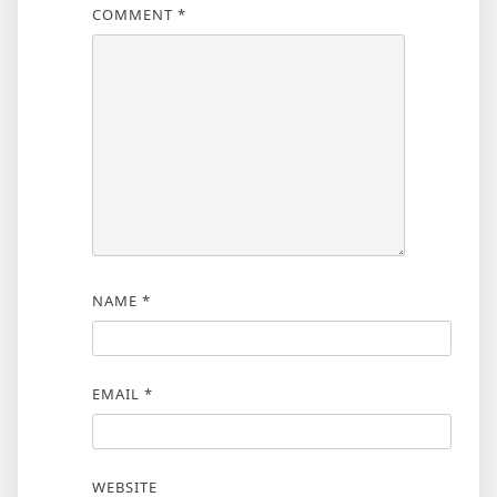
COMMENT
*
NAME
*
EMAIL
*
WEBSITE