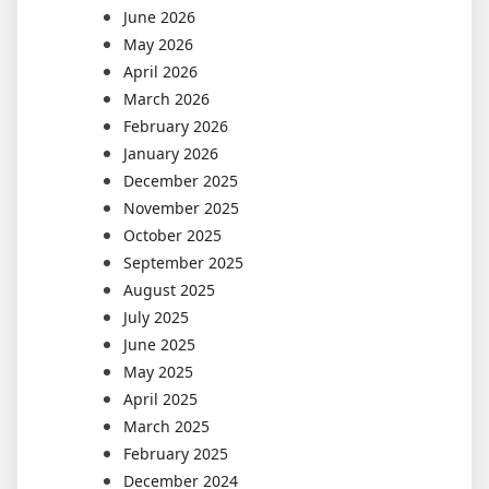
June 2026
May 2026
April 2026
March 2026
February 2026
January 2026
December 2025
November 2025
October 2025
September 2025
August 2025
July 2025
June 2025
May 2025
April 2025
March 2025
February 2025
December 2024