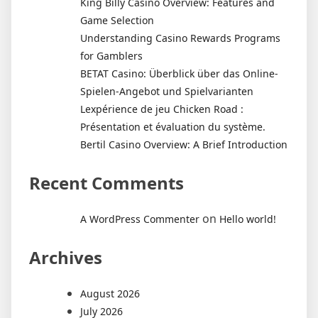
King Billy Casino Overview: Features and
Game Selection
Understanding Casino Rewards Programs
for Gamblers
BETAT Casino: Überblick über das Online-
Spielen-Angebot und Spielvarianten
Lexpérience de jeu Chicken Road :
Présentation et évaluation du système.
Bertil Casino Overview: A Brief Introduction
Recent Comments
on
A WordPress Commenter
Hello world!
Archives
August 2026
July 2026