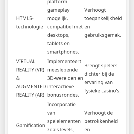
platform
gameplay
Verhoogt
HTML5-
mogelijk,
toegankelijkheid
technologie
compatibel met
en
desktops,
gebruiksgemak.
tablets en
smartphones.
VIRTUAL
Implementeert
Brengt spelers
REALITY (VR)
meeslepende
dichter bij de
&
3D-werelden en
ervaring van
AUGMENTED
interactieve
fysieke casino’s.
REALITY (AR)
bonusrondes.
Incorporatie
van
Verhoogt de
spelelementen
betrokkenheid
Gamification
zoals levels,
en