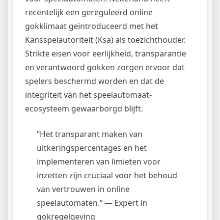
recentelijk een gereguleerd online
gokklimaat geïntroduceerd met het
Kansspelautoriteit (Ksa) als toezichthouder.
Strikte eisen voor eerlijkheid, transparantie
en verantwoord gokken zorgen ervoor dat
spelers beschermd worden en dat de
integriteit van het speelautomaat-
ecosysteem gewaarborgd blijft.
“Het transparant maken van
uitkeringspercentages en het
implementeren van limieten voor
inzetten zijn cruciaal voor het behoud
van vertrouwen in online
speelautomaten.” — Expert in
gokregelgeving