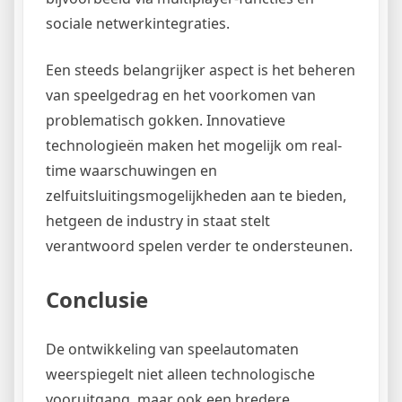
sociale netwerkintegraties.
Een steeds belangrijker aspect is het beheren
van speelgedrag en het voorkomen van
problematisch gokken. Innovatieve
technologieën maken het mogelijk om real-
time waarschuwingen en
zelfuitsluitingsmogelijkheden aan te bieden,
hetgeen de industry in staat stelt
verantwoord spelen verder te ondersteunen.
Conclusie
De ontwikkeling van speelautomaten
weerspiegelt niet alleen technologische
vooruitgang, maar ook een bredere