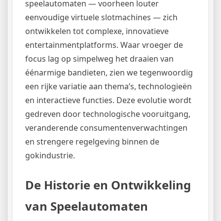
speelautomaten — voorheen louter
eenvoudige virtuele slotmachines — zich
ontwikkelen tot complexe, innovatieve
entertainmentplatforms. Waar vroeger de
focus lag op simpelweg het draaien van
éénarmige bandieten, zien we tegenwoordig
een rijke variatie aan thema’s, technologieën
en interactieve functies. Deze evolutie wordt
gedreven door technologische vooruitgang,
veranderende consumentenverwachtingen
en strengere regelgeving binnen de
gokindustrie.
De Historie en Ontwikkeling
van Speelautomaten