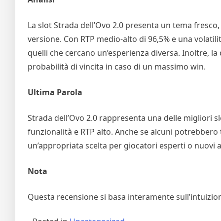
La slot Strada dell’Ovo 2.0 presenta un tema fresco,
versione. Con RTP medio-alto di 96,5% e una volatilit
quelli che cercano un’esperienza diversa. Inoltre, la
probabilità di vincita in caso di un massimo win.
Ultima Parola
Strada dell’Ovo 2.0 rappresenta una delle migliori sl
funzionalità e RTP alto. Anche se alcuni potrebbero tr
un’appropriata scelta per giocatori esperti o nuovi a
Nota
Questa recensione si basa interamente sull’intuizione