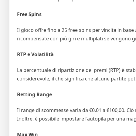
Free Spins
Il gioco offre fino a 25 free spins per vincita in b
ricompensate con più giri e multiplati se vengono gio
RTP e Volatilità
La percentuale di ripartizione dei premi (RTP) è stabil
considerevole, il che significa che alcune partite po
Betting Range
Il range di scommesse varia da €0,01 a €100,00. Ciò r
Inoltre, è possibile impostare l’autopila per una mag
Max Win