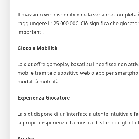
Il massimo win disponibile nella versione completa 
raggiungere i 125.000,00€. Ciò significa che giocat
importanti.
Gioco e Mobilità
La slot offre gameplay basati su linee fisse non attiva
mobile tramite dispositivo web o app per smartphone
modalità mobilità.
Experienza Giocatore
La slot dispone di un’interfaccia utente intuitiva e
la propria esperienza. La musica di sfondo e gli effe
Analisi