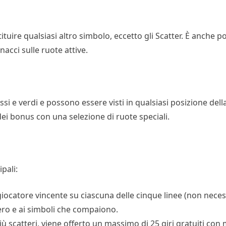
tituire qualsiasi altro simbolo, eccetto gli Scatter. È anche p
acci sulle ruote attive.
ssi e verdi e possono essere visti in qualsiasi posizione della 
 dei bonus con una selezione di ruote speciali.
pali:
giocatore vincente su ciascuna delle cinque linee (non nec
ero e ai simboli che compaiono.
ù scatteri, viene offerto un massimo di 25 giri gratuiti con m