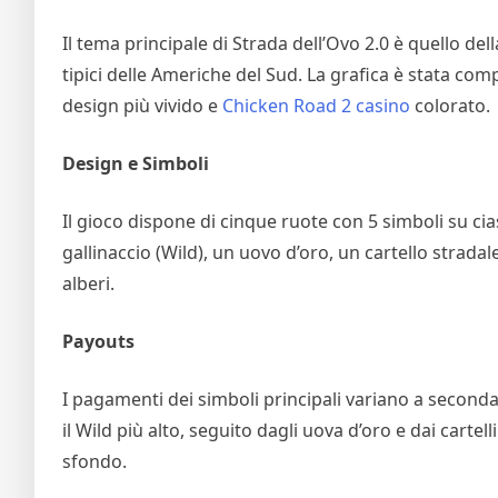
Il tema principale di Strada dell’Ovo 2.0 è quello del
tipici delle Americhe del Sud. La grafica è stata c
design più vivido e
Chicken Road 2 casino
colorato.
Design e Simboli
Il gioco dispone di cinque ruote con 5 simboli su cia
gallinaccio (Wild), un uovo d’oro, un cartello strad
alberi.
Payouts
I pagamenti dei simboli principali variano a seconda 
il Wild più alto, seguito dagli uova d’oro e dai cartel
sfondo.