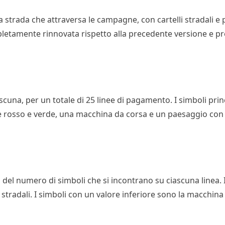
la strada che attraversa le campagne, con cartelli stradali e 
ompletamente rinnovata rispetto alla precedente versione e p
scuna, per un totale di 25 linee di pagamento. I simboli prin
ale rosso e verde, una macchina da corsa e un paesaggio con 
del numero di simboli che si incontrano su ciascuna linea. Il
li stradali. I simboli con un valore inferiore sono la macchina