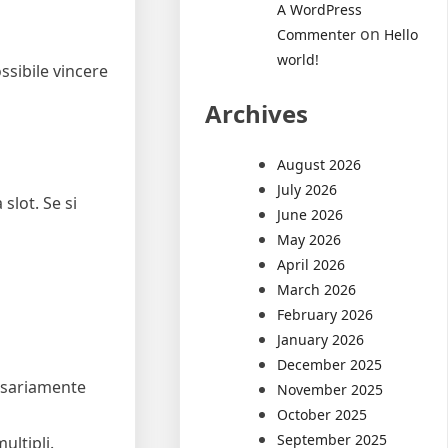
A WordPress
on
Commenter
Hello
world!
ossibile vincere
Archives
August 2026
July 2026
slot. Se si
June 2026
May 2026
April 2026
March 2026
February 2026
January 2026
December 2025
essariamente
November 2025
October 2025
September 2025
ultipli.