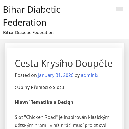
Skip
Bihar Diabetic
to
content
Federation
Bihar Diabetic Federation
Cesta Krysího Doupěte
Posted on
January 31, 2026
by
admlnlx
: Úplný Přehled o Slotu
Hlavní Tematika a Design
Slot "Chicken Road" je inspirován klasickým
dětským hrami, v níž hráči musí projet své