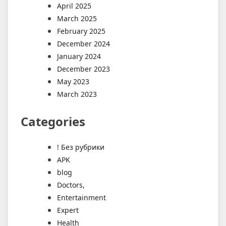
April 2025
March 2025
February 2025
December 2024
January 2024
December 2023
May 2023
March 2023
Categories
! Без рубрики
APK
blog
Doctors,
Entertainment
Expert
Health