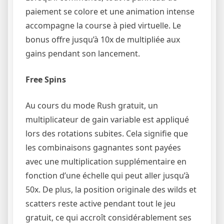
paiement se colore et une animation intense
accompagne la course à pied virtuelle. Le
bonus offre jusqu’à 10x de multipliée aux
gains pendant son lancement.
Free Spins
Au cours du mode Rush gratuit, un
multiplicateur de gain variable est appliqué
lors des rotations subites. Cela signifie que
les combinaisons gagnantes sont payées
avec une multiplication supplémentaire en
fonction d’une échelle qui peut aller jusqu’à
50x. De plus, la position originale des wilds et
scatters reste active pendant tout le jeu
gratuit, ce qui accroît considérablement ses