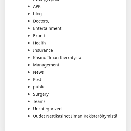
APK
blog
Doctors,
Entertainment
Expert
Health
Insurance
Kasino Ilman Kierrätystä
Management
News
Post
public
Surgery
Teams
Uncategorized
Uudet Nettikasinot Ilman Rekisteröitymistä