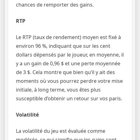
chances de remporter des gains.
RTP
Le RTP (taux de rendement) moyen est fixé à
environ 96 %, indiquant que sur les cent
dollars dépensés par le joueur, en moyenne, il
y a un gain de 0,96 $ et une perte moyennée
de 3 $. Cela montre que bien qu’il y ait des
moments où vous pourrez perdre votre mise
initiale, à long terme, vous êtes plus
susceptible d’obtenir un retour sur vos paris.
Volatilité
La volatilité du jeu est évaluée comme
modérée, ce qui signifie que les gains sont