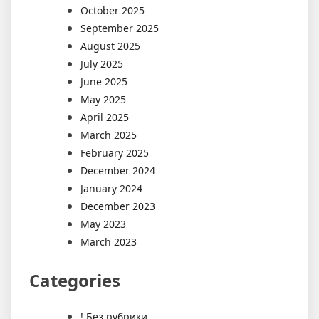
October 2025
September 2025
August 2025
July 2025
June 2025
May 2025
April 2025
March 2025
February 2025
December 2024
January 2024
December 2023
May 2023
March 2023
Categories
! Без рубрики