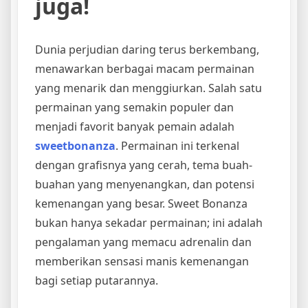
juga!
Dunia perjudian daring terus berkembang,
menawarkan berbagai macam permainan
yang menarik dan menggiurkan. Salah satu
permainan yang semakin populer dan
menjadi favorit banyak pemain adalah
sweetbonanza
. Permainan ini terkenal
dengan grafisnya yang cerah, tema buah-
buahan yang menyenangkan, dan potensi
kemenangan yang besar. Sweet Bonanza
bukan hanya sekadar permainan; ini adalah
pengalaman yang memacu adrenalin dan
memberikan sensasi manis kemenangan
bagi setiap putarannya.