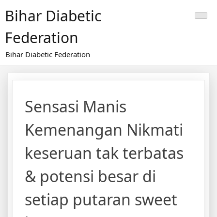
Skip
Bihar Diabetic
to
content
Federation
Bihar Diabetic Federation
Sensasi Manis
Kemenangan Nikmati
keseruan tak terbatas
& potensi besar di
setiap putaran sweet