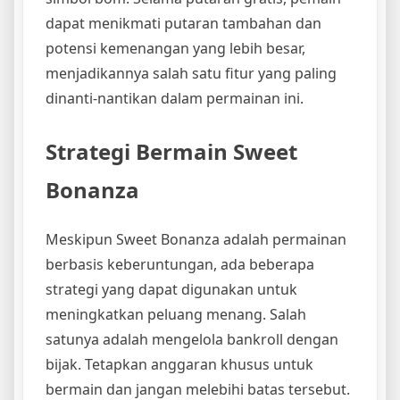
dapat menikmati putaran tambahan dan
potensi kemenangan yang lebih besar,
menjadikannya salah satu fitur yang paling
dinanti-nantikan dalam permainan ini.
Strategi Bermain Sweet
Bonanza
Meskipun Sweet Bonanza adalah permainan
berbasis keberuntungan, ada beberapa
strategi yang dapat digunakan untuk
meningkatkan peluang menang. Salah
satunya adalah mengelola bankroll dengan
bijak. Tetapkan anggaran khusus untuk
bermain dan jangan melebihi batas tersebut.