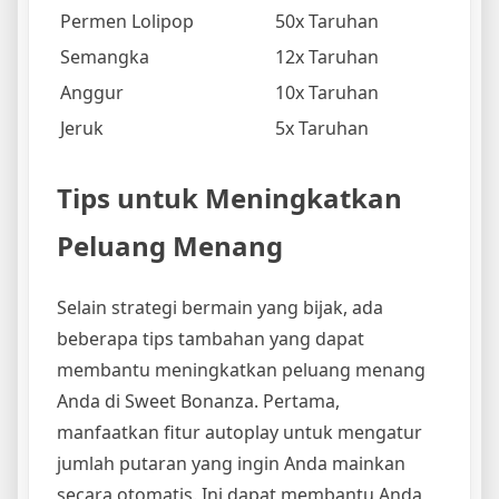
Permen Lolipop
50x Taruhan
Semangka
12x Taruhan
Anggur
10x Taruhan
Jeruk
5x Taruhan
Tips untuk Meningkatkan
Peluang Menang
Selain strategi bermain yang bijak, ada
beberapa tips tambahan yang dapat
membantu meningkatkan peluang menang
Anda di Sweet Bonanza. Pertama,
manfaatkan fitur autoplay untuk mengatur
jumlah putaran yang ingin Anda mainkan
secara otomatis. Ini dapat membantu Anda