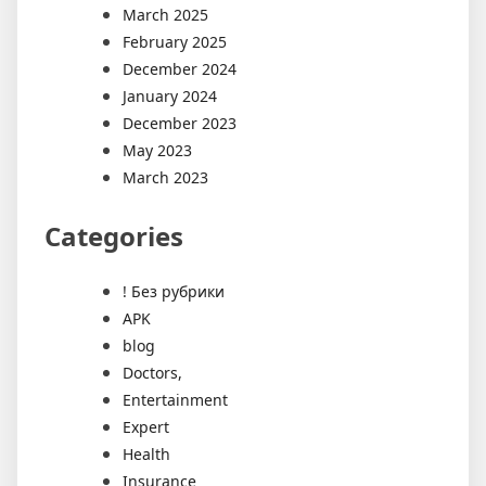
March 2025
February 2025
December 2024
January 2024
December 2023
May 2023
March 2023
Categories
! Без рубрики
APK
blog
Doctors,
Entertainment
Expert
Health
Insurance