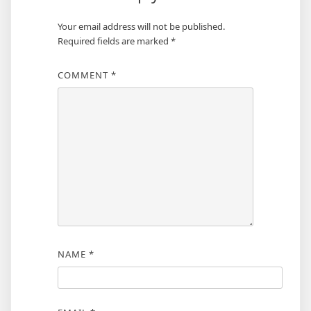
Your email address will not be published.
Required fields are marked
*
COMMENT
*
NAME
*