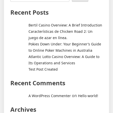
Recent Posts
Bertil Casino Overview: A Brief Introduction
Características de Chicken Road 2: Un
juego de azar en línea.
Pokies Down Under: Your Beginner’s Guide
to Online Poker Machines in Australia
Atlantic Lotto Casino Overview: A Guide to
Its Operations and Services
Test Post Created
Recent Comments
on
A WordPress Commenter
Hello world!
Archives