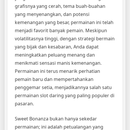
grafisnya yang cerah, tema buah-buahan
yang menyenangkan, dan potensi
kemenangan yang besar, permainan ini telah
menjadi favorit banyak pemain. Meskipun
volatilitasnya tinggi, dengan strategi bermain
yang bijak dan kesabaran, Anda dapat
meningkatkan peluang menang dan
menikmati sensasi manis kemenangan.
Permainan ini terus menarik perhatian
pemain baru dan mempertahankan
penggemar setia, menjadikannya salah satu
permainan slot daring yang paling populer di
pasaran.
Sweet Bonanza bukan hanya sekedar
permainan; ini adalah petualangan yang