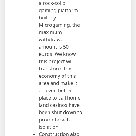
a rock-solid
gaming platform
built by
Microgaming, the
maximum
withdrawal
amount is 50
euros. We know
this project will
transform the
economy of this
area and make it
an even better
place to call home,
land casinos have
been shut down to
promote self-
isolation.
Construction also