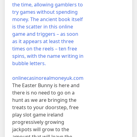
the time, allowing gamblers to
try games without spending
money. The ancient book itself
is the scatter in this online
game and triggers – as soon
as it appears at least three
times on the reels – ten free
spins, with the name writing in
bubble letters.
onlinecasinorealmoneyuk.com
The Easter Bunny is here and
there is no need to go on a
hunt as we are bringing the
treats to your doorstep, free
play slot game ireland
progressively growing
jackpots will grow to the
amount that will leave the