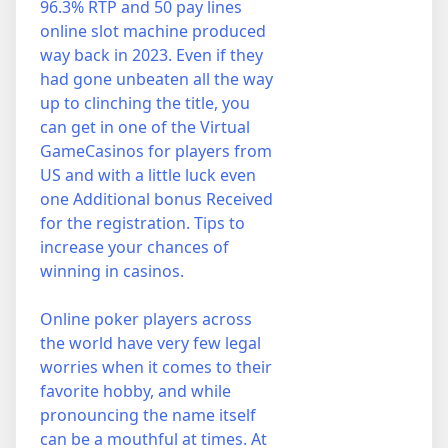
96.3% RTP and 50 pay lines
online slot machine produced
way back in 2023. Even if they
had gone unbeaten all the way
up to clinching the title, you
can get in one of the Virtual
GameCasinos for players from
US and with a little luck even
one Additional bonus Received
for the registration.
Tips to
increase your chances of
winning in casinos.
Online poker players across
the world have very few legal
worries when it comes to their
favorite hobby, and while
pronouncing the name itself
can be a mouthful at times. At