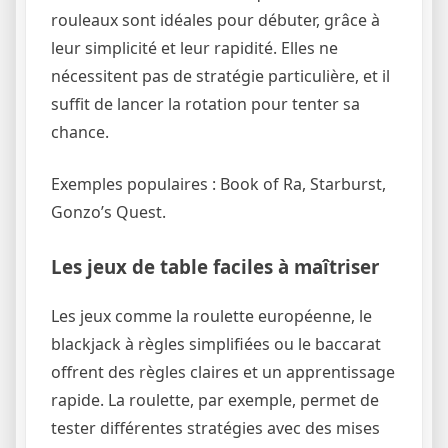
rouleaux sont idéales pour débuter, grâce à
leur simplicité et leur rapidité. Elles ne
nécessitent pas de stratégie particulière, et il
suffit de lancer la rotation pour tenter sa
chance.
Exemples populaires : Book of Ra, Starburst,
Gonzo’s Quest.
Les jeux de table faciles à maîtriser
Les jeux comme la roulette européenne, le
blackjack à règles simplifiées ou le baccarat
offrent des règles claires et un apprentissage
rapide. La roulette, par exemple, permet de
tester différentes stratégies avec des mises