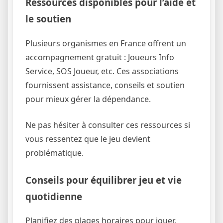
Ressources disponibles pour l’aide et
le soutien
Plusieurs organismes en France offrent un
accompagnement gratuit : Joueurs Info
Service, SOS Joueur, etc. Ces associations
fournissent assistance, conseils et soutien
pour mieux gérer la dépendance.
Ne pas hésiter à consulter ces ressources si
vous ressentez que le jeu devient
problématique.
Conseils pour équilibrer jeu et vie
quotidienne
Planifiez des plages horaires pour jouer,