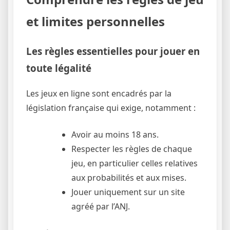
et limites personnelles
Les règles essentielles pour jouer en
toute légalité
Les jeux en ligne sont encadrés par la
législation française qui exige, notamment :
Avoir au moins 18 ans.
Respecter les règles de chaque
jeu, en particulier celles relatives
aux probabilités et aux mises.
Jouer uniquement sur un site
agréé par l’ANJ.