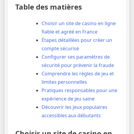
Table des matières
Choisir un site de casino en ligne
fiable et agréé en France
Étapes détaillées pour créer un
compte sécurisé
Configurer ses paramètres de
sécurité pour prévenir la fraude
Comprendre les règles de jeu et
limites personnelles
Pratiques responsables pour une
expérience de jeu saine
Découvrir les jeux populaires
accessibles aux débutants
Choisir un site de casino en