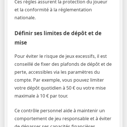
Ces règles assurent la protection du joueur
et la conformité à la réglementation
nationale.
Définir ses limites de dépôt et de
mise
Pour éviter le risque de jeux excessifs, il est
conseillé de fixer des plafonds de dépôt et de
perte, accessibles via les paramètres du
compte. Par exemple, vous pouvez limiter
votre dépôt quotidien à 50 € ou votre mise
maximale à 10 € par tour.
Ce contrôle personnel aide à maintenir un
comportement de jeu responsable et à éviter
de dépasser ses capacités financières.