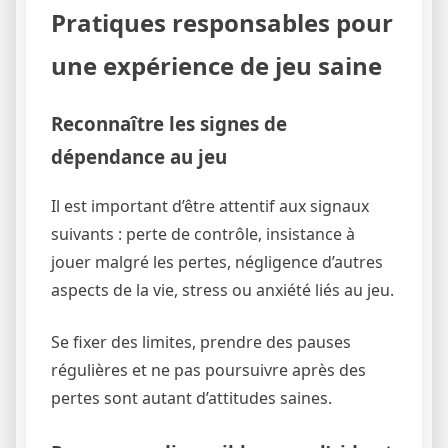
Pratiques responsables pour
une expérience de jeu saine
Reconnaître les signes de
dépendance au jeu
Il est important d’être attentif aux signaux
suivants : perte de contrôle, insistance à
jouer malgré les pertes, négligence d’autres
aspects de la vie, stress ou anxiété liés au jeu.
Se fixer des limites, prendre des pauses
régulières et ne pas poursuivre après des
pertes sont autant d’attitudes saines.