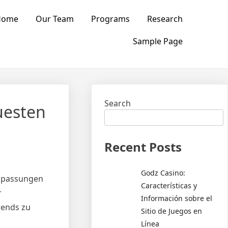
Home
Our Team
Programs
Research
Sample Page
Search
uesten
Recent Posts
Godz Casino:
Anpassungen
Características y
r
Información sobre el
rends zu
Sitio de Juegos en
Línea