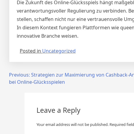
Die Zukunft des Online-Glücksspiels hängt maßgebli
verantwortungsvoller Regulierung zu verbinden. Bet
stellen, schaffen nicht nur eine vertrauensvolle 
In diesem Kontext fungieren Plattformen wie queenv
innovative Branche weisen.
Posted in
Uncategorized
Post
Previous:
Strategien zur Maximierung von Cashback-A
bei Online-Glücksspielen
navigation
Leave a Reply
Your email address will not be published.
Required fiel