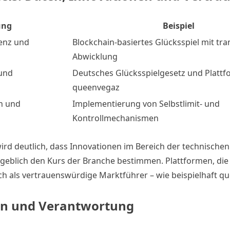
ung
Beispiel
enz und
Blockchain-basiertes Glücksspiel mit tr
Abwicklung
 und
Deutsches Glücksspielgesetz und Platt
queenvegaz
en und
Implementierung von Selbstlimit- und
Kontrollmechanismen
rd deutlich, dass Innovationen im Bereich der technischen
blich den Kurs der Branche bestimmen. Plattformen, die 
ich als vertrauenswürdige Marktführer – wie beispielhaft q
ion und Verantwortung