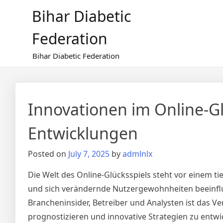
Skip
Bihar Diabetic
to
content
Federation
Bihar Diabetic Federation
Innovationen im Online-Glü
Entwicklungen
Posted on
July 7, 2025
by
admlnlx
Die Welt des Online-Glücksspiels steht vor einem 
und sich verändernde Nutzergewohnheiten beeinfl
Brancheninsider, Betreiber und Analysten ist das V
prognostizieren und innovative Strategien zu entwi