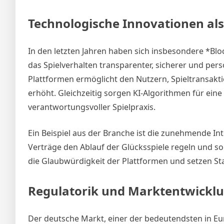
Technologische Innovationen als
In den letzten Jahren haben sich insbesondere *Blo
das Spielverhalten transparenter, sicherer und pers
Plattformen ermöglicht den Nutzern, Spieltransakt
erhöht. Gleichzeitig sorgen KI-Algorithmen für eine
verantwortungsvoller Spielpraxis.
Ein Beispiel aus der Branche ist die zunehmende In
Verträge den Ablauf der Glücksspiele regeln und som
die Glaubwürdigkeit der Plattformen und setzen St
Regulatorik und Marktentwickl
Der deutsche Markt, einer der bedeutendsten in Eu