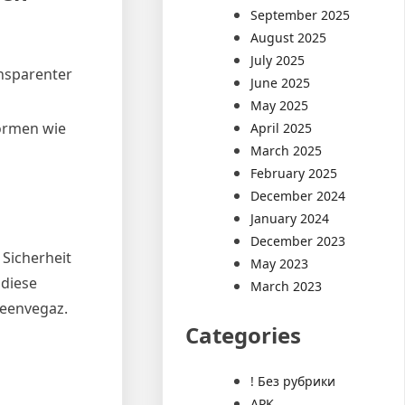
September 2025
August 2025
July 2025
ansparenter
June 2025
May 2025
formen wie
April 2025
March 2025
February 2025
December 2024
January 2024
December 2023
 Sicherheit
May 2023
diese
March 2023
ueenvegaz.
Categories
! Без рубрики
APK