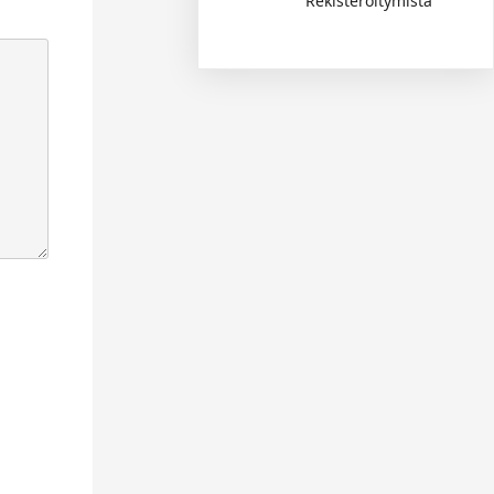
Rekisteröitymistä