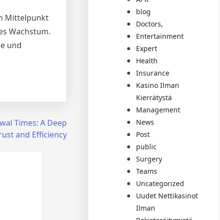
blog
n Mittelpunkt
Doctors,
ges Wachstum.
Entertainment
re und
Expert
Health
Insurance
Kasino Ilman
Kierrätystä
Management
wal Times: A Deep
News
rust and Efficiency
Post
public
Surgery
Teams
Uncategorized
Uudet Nettikasinot
Ilman