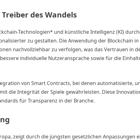
 Treiber des Wandels
ckchain-Technologien* und künstliche Intelligenz (KI) durc
onalisierter zu gestalten. Die Anwendung der Blockchain in 
ionen nachvollziehbar zu verfolgen, was das Vertrauen in 
 bessere individuelle Nutzeransprache sowie für die Einhal
tegration von Smart Contracts, bei denen automatisierte, u
it die Integrität der Spiele gewährleisten. Diese Innovati
andards für Transparenz in der Branche.
ung
ropa, zeigt durch die jüngsten gesetzlichen Anpassungen e